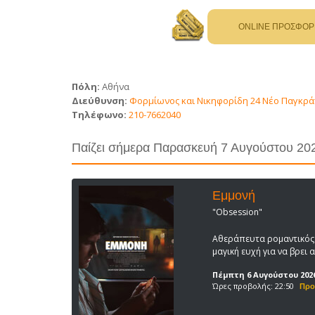
Πόλη:
Αθήνα
Διεύθυνση:
Φορμίωνος και Νικηφορίδη 24 Νέο Παγκρά
Τηλέφωνο:
210-7662040
Παίζει σήμερα Παρασκευή 7 Αυγούστου 20
Εμμονή
"Obsession"
Αθεράπευτα ρομαντικός 
μαγική ευχή για να βρει
Πέμπτη 6 Αυγούστου 202
Ώρες προβολής: 22:50