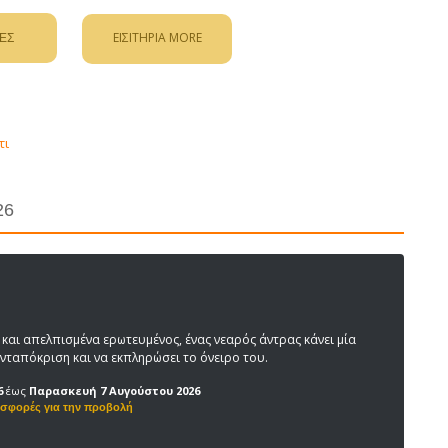
ΕΙΣΙΤΗΡΙΑ MORE
τι
26
και απελπισμένα ερωτευμένος, ένας νεαρός άντρας κάνει μία
 ανταπόκριση και να εκπληρώσει το όνειρο του.
6
έως
Παρασκευή 7 Αυγούστου 2026