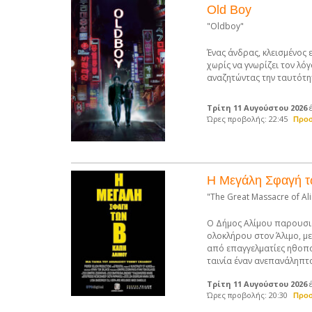
Old Boy
"Oldboy"
Ένας άνδρας, κλεισμένος ε
χωρίς να γνωρίζει τον λόγ
αναζητώντας την ταυτότη
Τρίτη 11 Αυγούστου 2026
Ώρες προβολής: 22:45
Η Μεγάλη Σφαγή τ
"The Great Massacre of Al
Ο Δήμος Αλίμου παρουσιά
ολοκλήρου στον Άλιμο, με
από επαγγελματίες ηθοπο
ταινία έναν ανεπανάληπτ
Τρίτη 11 Αυγούστου 2026
Ώρες προβολής: 20:30