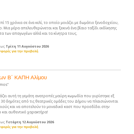
πί 15 χρόνια σε ένα κελί, το οποίο μοιάζει με δωμάτιο ξενοδοχείου,
ο. Μια μέρα απελευθερώνεται και ξεκινά ένα βίαιο ταξίδι εκδίκησης
τα των απαγωγέων αλλά και τα κίνητρα τους.
έως
Τρίτη 11 Αυγούστου 2026
ων Β΄ ΚΑΠΗ Αλίμου
imos"
ζει αυτή τη γεμάτη ανατροπές μαύρη κωμωδία που γυρίστηκε εξ
 30 δημότες από τις θεατρικές ομάδες του Δήμου να πλαισιώνονται
ιούς και να αποτελούν το μοναδικό καστ που προσδίδει στην
ο και αυθεντικό χαρακτήρα!
έως
Τετάρτη 12 Αυγούστου 2026