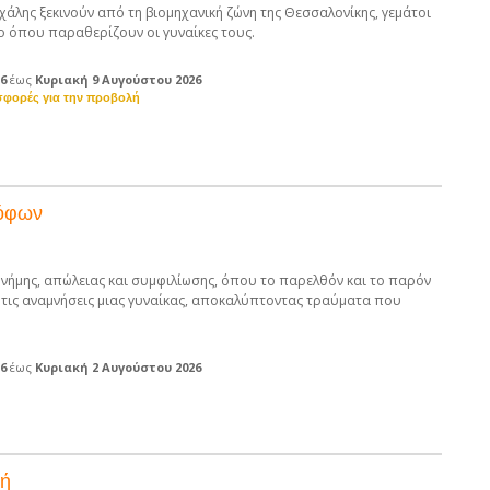
ιχάλης ξεκινούν από τη βιομηχανική ζώνη της Θεσσαλονίκης, γεμάτοι
ο όπου παραθερίζουν οι γυναίκες τους.
26
έως
Κυριακή 9 Αυγούστου 2026
Λόφων
μνήμης, απώλειας και συμφιλίωσης, όπου το παρελθόν και το παρόν
τις αναμνήσεις μιας γυναίκας, αποκαλύπτοντας τραύματα που
26
έως
Κυριακή 2 Αυγούστου 2026
γή