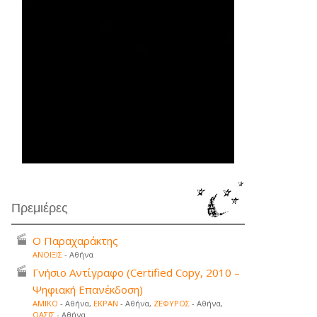
Πρεμιέρες
Ο Παραχαράκτης
ΑΝΟΙΞΙΣ
- Αθήνα
Γνήσιο Αντίγραφο (Certified Copy, 2010 –
Ψηφιακή Επανέκδοση)
ΑΜΙΚΟ
- Αθήνα,
ΕΚΡΑΝ
- Αθήνα,
ΖΕΦΥΡΟΣ
- Αθήνα,
ΟΑΣΙΣ
- Αθήνα