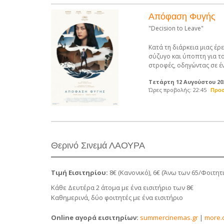
Απόφαση Φυγής
"Decision to Leave"
Κατά τη διάρκεια μιας έρ
σύζυγο και ύποπτη για τ
στροφές, οδηγώντας σε έ
Τετάρτη 12 Αυγούστου 20
Ώρες προβολής: 22:45
Θερινό Σινεμά ΛΑΟΥΡΑ
Τιμή Εισιτηρίου:
8€ (Κανονικό), 6€ (Άνω των 65/Φοιτητ
Κάθε Δευτέρα 2 άτομα με ένα εισιτήριο των 8€
Καθημερινά, δύο φοιτητές με ένα εισιτήριο
Online
αγορά εισιτηρίων:
summercinemas.gr
|
more.