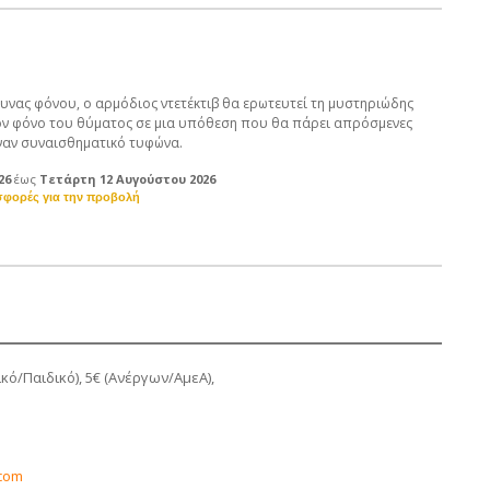
ευνας φόνου, ο αρμόδιος ντετέκτιβ θα ερωτευτεί τη μυστηριώδης
ον φόνο του θύματος σε μια υπόθεση που θα πάρει απρόσμενες
ναν συναισθηματικό τυφώνα.
26
έως
Τετάρτη 12 Αυγούστου 2026
ικό/Παιδικό), 5€ (Ανέργων/ΑμεΑ),
com