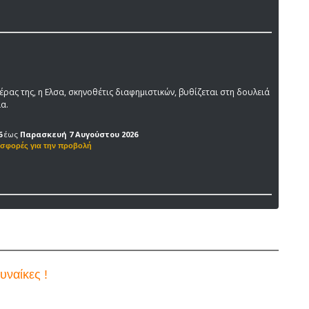
έρας της, η Ελσα, σκηνοθέτις διαφημιστικών, βυθίζεται στη δουλειά
ια.
6
έως
Παρασκευή 7 Αυγούστου 2026
υναίκες !