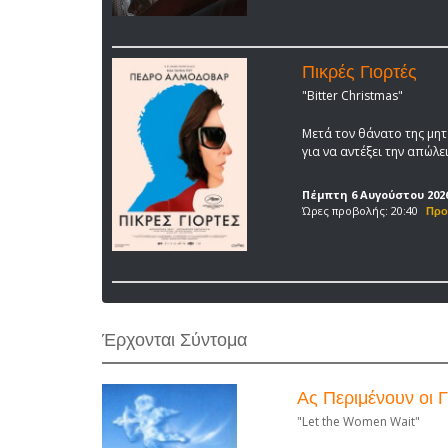
Πικρές Γιορτές
"Bitter Christmas"
Μετά τον θάνατο της μητ
για να αντέξει την απώλε
Πέμπτη 6 Αυγούστου 202
Ώρες προβολής: 20:40
Έρχονται Σύντομα
Ας Περιμένουν οι Γ
"Let the Women Wait"