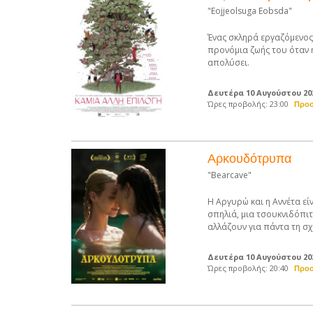
"Eojjeolsuga Eobsda"
Ένας σκληρά εργαζόμενος 
προνόμια ζωής του όταν η
απολύσει.
Δευτέρα 10 Αυγούστου 20
Ώρες προβολής: 23:00
Αρκουδότρυπα
"Bearcave"
Η Αργυρώ και η Αννέτα εί
σπηλιά, μια τσουκνιδόπι
αλλάζουν για πάντα τη σ
Δευτέρα 10 Αυγούστου 20
Ώρες προβολής: 20:40