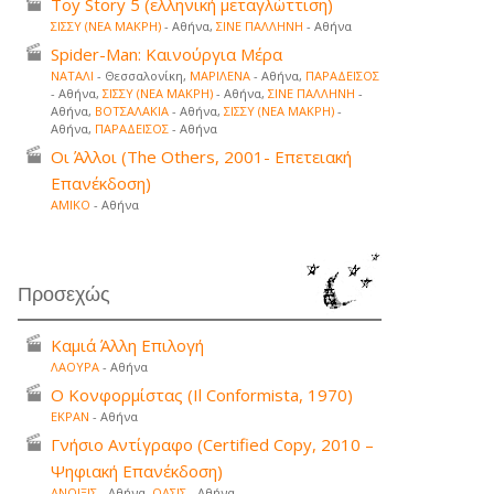
Toy Story 5 (ελληνική μεταγλώττιση)
ΣΙΣΣΥ (ΝΕΑ ΜΑΚΡΗ)
- Αθήνα,
ΣΙΝΕ ΠΑΛΛΗΝΗ
- Αθήνα
Spider-Man: Καινούργια Μέρα
ΝΑΤΑΛΙ
- Θεσσαλονίκη,
ΜΑΡΙΛΕΝΑ
- Αθήνα,
ΠΑΡΑΔΕΙΣΟΣ
- Αθήνα,
ΣΙΣΣΥ (ΝΕΑ ΜΑΚΡΗ)
- Αθήνα,
ΣΙΝΕ ΠΑΛΛΗΝΗ
-
Αθήνα,
ΒΟΤΣΑΛΑΚΙΑ
- Αθήνα,
ΣΙΣΣΥ (ΝΕΑ ΜΑΚΡΗ)
-
Αθήνα,
ΠΑΡΑΔΕΙΣΟΣ
- Αθήνα
Οι Άλλοι (The Others, 2001- Επετειακή
Επανέκδοση)
ΑΜΙΚΟ
- Αθήνα
Προσεχώς
Καμιά Άλλη Επιλογή
ΛΑΟΥΡΑ
- Αθήνα
Ο Κονφορμίστας (Il Conformista, 1970)
ΕΚΡΑΝ
- Αθήνα
Γνήσιο Αντίγραφο (Certified Copy, 2010 –
Ψηφιακή Επανέκδοση)
ΑΝΟΙΞΙΣ
- Αθήνα,
ΟΑΣΙΣ
- Αθήνα