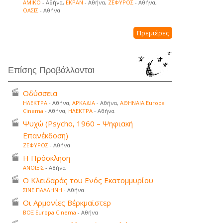
ΑΜΙΚΟ
- Αθήνα,
ΕΚΡΑΝ
- Αθήνα,
ΖΕΦΥΡΟΣ
- Αθήνα,
ΟΑΣΙΣ
- Αθήνα
Πρεμιέρες
Επίσης Προβάλλονται
Οδύσσεια
ΗΛΕΚΤΡΑ
- Αθήνα,
ΑΡΚΑΔΙΑ
- Αθήνα,
ΑΘΗΝΑΙΑ Europa
Cinema
- Αθήνα,
ΗΛΕΚΤΡΑ
- Αθήνα
Ψυχώ (Psycho, 1960 – Ψηφιακή
Επανέκδοση)
ΖΕΦΥΡΟΣ
- Αθήνα
Η Πρόσκληση
ΑΝΟΙΞΙΣ
- Αθήνα
Ο Κλειδαράς του Ενός Εκατομμυρίου
ΣΙΝΕ ΠΑΛΛΗΝΗ
- Αθήνα
Οι Αρμονίες Βέρκμαϊστερ
ΒΟΞ Europa Cinema
- Αθήνα