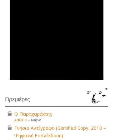
Πρεμιέρες
Ο Παραχαράκτης
ΑΝΟΙΞΙΣ
- Αθήνα
Γνήσιο Αντίγραφο (Certified Copy, 2010 –
Ψηφιακή Επανέκδοση)