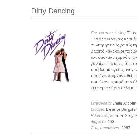
Dirty Dancing
Πρωτότυπος τίτλος:
'Dirty
Η νεαρή Φράνσις Χάουζμα
συντηρητικούς γονείς τ
βαρετό καλοκαίρι προβλέ
τον δάσκαλο χορού της 
γυναίκες θα κεντρίσει τ
πρόβλημα υγείας αναγκά
που έχει διοργανωθεί, η
που έκανε κρυφά από όλ
εκείνη τη νύχτα αλλά και
Σκηνοθεσία:
Emile Ardolin
Σενάριο:
Eleanor Bergste
Ηθοποιοί:
Jennifer Grey, 
Διάρκεια:
100
Έτος παραγωγής:
1987