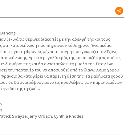
 Dancing'
ν ξεκινά τις θερινές διακοπές με την αδελφή της και τους
ης στη κατασκήνωση που πηγαίνουν κάθε χρόνο. Ένα ακόμα
πεται για τη Φράνσις μέχρι τη στιγμή που γνωρίζει τον Τζόνι,
κατασκήνωσης. Αρκετά μεγαλύτερός της και περιζήτητος από τις
ο ενδιαφέρον της και θα αναστατώσει τη μυαλό της. Όταν ένα
σει την παρτενέρ του να αποσυρθεί από το διαγωνισμό χορού
 Φράνσις θα καταφέρει να πάρει τη θέση της. Τα μαθήματα χορού
ους δε θα ανατρέψουν μόνο τις προβλέψεις των παρισ-ταμένων
 την ίδια της τη ζωή…
o
in
Patrick Swayze, Jerry Orbach, Cynthia Rhodes