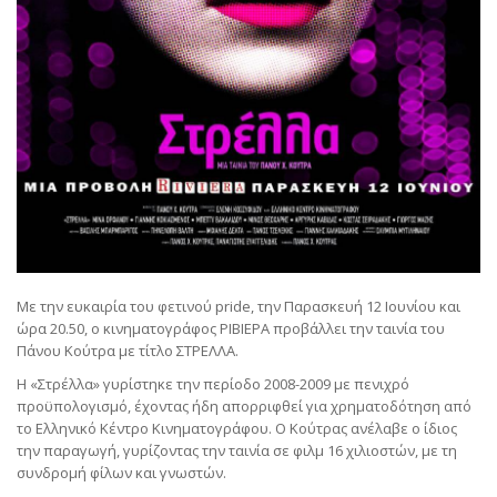
Με την ευκαιρία του φετινού pride, την Παρασκευή 12 Ιουνίου και
ώρα 20.50, ο κινηματογράφος ΡΙΒΙΕΡΑ προβάλλει την ταινία του
Πάνου Κούτρα με τίτλο ΣΤΡΕΛΛΑ.
Η «Στρέλλα» γυρίστηκε την περίοδο 2008-2009 με πενιχρό
προϋπολογισμό, έχοντας ήδη απορριφθεί για χρηματοδότηση από
το Ελληνικό Κέντρο Κινηματογράφου. Ο Κούτρας ανέλαβε ο ίδιος
την παραγωγή, γυρίζοντας την ταινία σε φιλμ 16 χιλιοστών, με τη
συνδρομή φίλων και γνωστών.