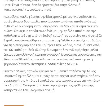
αντίληψη του στοιχειώδους κυττάρου της Ελληνικής κοινωνίας.
Ποτέ, ξανά, τίποτα, δεν θα ήταν το ίδιο στην ελληνική
«οικογενειακή» ιστορία στο πανί.
Η Στρέλλα, κυκλοφόρησε την ίδια χρονιά με τον «Κυνόδοντα» κι
αυτές είναι οι δυο ταινίες που ίδρυσαν το (όπως αποδεικνύεται)
ανθεκτικό οικοδόμημα του σύγχρονου ελληνικού σινεμά του νέου
αιώνα. Όπως κι η ταινία του Λάνθιμου, η Στρέλλα απόλαυσε την
καθολική αποδοχή από τη διεθνή κριτική, συμμετείχε στο Φεστιβάλ
Βερολίνου, διανεμήθηκε εμπορικά στη Γαλλία και άνοιξε τον δρόμο
για τη διεθνή καριέρα του Κούτρα. Στην Ελλάδα, διανεμήθηκε από
το ΕΚΚ, καθώς ουδείς ιδιώτης διανομέας δεν ενδιαφέρθηκε, αλλά
έμεινε στην ελληνική κινηματογραφική Ιστορία και εμφανίστηκε στη
λίστα των 20 καλύτερων ελληνικών ταινιών μετά από σχετική
ψηφοφορία για το Φεστιβάλ Θεσσαλονίκης το 2014.
Συν τοις άλλοις, αποκάλυψε και το αυθεντικό ταλέντο της Μίνας
Ορφανού (η Στρέλλα) και ευτύχησε επίσης να «ευλογηθεί» από την
συμμετοχή της Μπέτυς Βακαλίδου, πρωταγωνίστριας της «Μπέτυ»
του Δημήτρη Σταύρακα, αμέσως προηγούμενης εμβληματικής
κουήρ ταινία του Ελληνικού σινεμά.