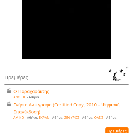
Πρεμιέρες
Ο Παραχαράκτης
ΑΝΟΙΞΙΣ
- Αθήνα
Γνήσιο Αντίγραφο (Certified Copy, 2010 – Ψηφιακή
Επανέκδοση)
ΑΜΙΚΟ
- Αθήνα,
ΕΚΡΑΝ
- Αθήνα,
ΖΕΦΥΡΟΣ
- Αθήνα,
ΟΑΣΙΣ
- Αθήνα
Πρεμιέρες