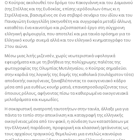
Ο Κούτρας ακολουθεί τον δρόμο του Κακογιάννη και του Δαμιανού
(της Στέλλας και της Ευδοκίας, επίσης ιερόδουλων όπως κι η
Στρέλλα) και, βασισμένος σε ένα στιβαρό σενάριο του ιδίου και του
Παναγιώτη Ευαγγελίδη (σκηνοθέτη και συγγραφέα μεταξύ άλλων),
καταθέτει ένα καινοτόμο και ριζοσπαστικό έργο στη σύγχρονη
ελληνική φιλμουργία, που αποτελεί και μια ταινία ορόσημο για το
Ελληνικό κουήρ σινεμά αλλά και τον ελληνικό κινηματογράφο του
21ου αιώνα.
Μέσω μιας λιτής μιζενσέν, χωρίς νεωτεριστικά υφολογικά
εφευρήματα και με τη βοήθεια της πολύχρωμης παλέτας της
φωτογραφίας της Ολυμπίας Μυτιληναίου, ο Κούτρας σημαδεύει
στην καρδιά της λογικής της δομής της καθολικά (τουλάχιστον τότε)
αποδεκτής οικογένειας, ξαναβλέποντας το οικογενειακό κάδρο
μέσα από μια ευθέως κουήρ ματιά, επαναπροσδιορίζοντας τους
όποιους ρόλους, αφήνοντας πίσω τα καθιερωμένα οικογενειακά
μελοδράματα και κωμωδίες.
Η σοκαριστική ανατροπή ταυτοτήτων στην ταινία, άλλαξε μια για
πάντα το τοπίο στην απεικόνιση και καταγραφή της ελληνικής
οικογένειας μέσα από τον φακό, η σύνδεση των καταστάσεων με
την Ελληνική παράδοση, προφορική και κλασσική (φτάνοντας ως
τους αρχαίους τραγικούς), θεμελιώνει μια εντελώς καινούρια