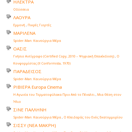
ΗΛΕΚΤΡΑ
Οδύσσεια
ΛΑΟΥΡΑ
Εμμονή
,
Πικρές Γιορτές
ΜΑΡΙΛΕΝΑ
Spider-Man: Καινούργια Μέρα
ΟΑΣΙΣ
Γνήσιο Αντίγραφο (Certified Copy, 2010 – Ψηφιακή Επανέκδοση)
,
Ο
Κονφορμίστας (Il Conformista, 1970)
ΠΑΡΑΔΕΙΣΟΣ
Spider-Man: Καινούργια Μέρα
ΡΙΒΙΕΡΑ Europa Cinema
Η Αγωνία του Τερματοφύλακα Πριν Από το Πέναλτι
,
Μια Θέση στον
Ήλιο
ΣΙΝΕ ΠΑΛΛΗΝΗ
Spider-Man: Καινούργια Μέρα
,
Ο Κλειδαράς του Ενός Εκατομμυρίου
ΣΙΣΣΥ (ΝΕΑ ΜΑΚΡΗ)