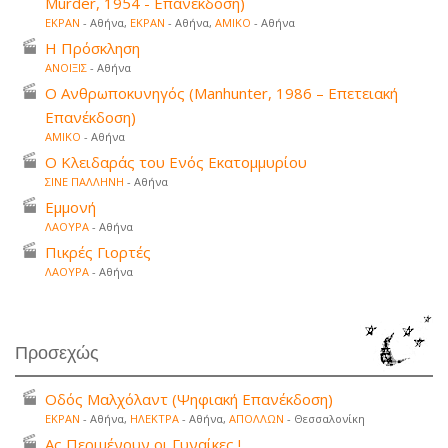
Murder, 1954 - Επανέκδοση)
ΕΚΡΑΝ
- Αθήνα,
ΕΚΡΑΝ
- Αθήνα,
ΑΜΙΚΟ
- Αθήνα
Η Πρόσκληση
ΑΝΟΙΞΙΣ
- Αθήνα
Ο Ανθρωποκυνηγός (Manhunter, 1986 – Επετειακή
Επανέκδοση)
ΑΜΙΚΟ
- Αθήνα
Ο Κλειδαράς του Ενός Εκατομμυρίου
ΣΙΝΕ ΠΑΛΛΗΝΗ
- Αθήνα
Εμμονή
ΛΑΟΥΡΑ
- Αθήνα
Πικρές Γιορτές
ΛΑΟΥΡΑ
- Αθήνα
Προσεχώς
Οδός Μαλχόλαντ (Ψηφιακή Επανέκδοση)
ΕΚΡΑΝ
- Αθήνα,
ΗΛΕΚΤΡΑ
- Αθήνα,
ΑΠΟΛΛΩΝ
- Θεσσαλονίκη
Ας Περιμένουν οι Γυναίκες !