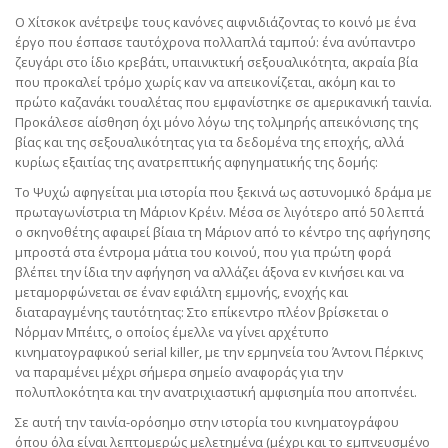
Ο Χίτσκοκ ανέτρεψε τους κανόνες αιφνιδιάζοντας το κοινό με ένα
έργο που έσπασε ταυτόχρονα πολλαπλά ταμπού: ένα ανύπαντρο
ζευγάρι στο ίδιο κρεβάτι, υπαινικτική σεξουαλικότητα, ακραία βία
που προκαλεί τρόμο χωρίς καν να απεικονίζεται, ακόμη και το
πρώτο καζανάκι τουαλέτας που εμφανίστηκε σε αμερικανική ταινία.
Προκάλεσε αίσθηση όχι μόνο λόγω της τολμηρής απεικόνισης της
βίας και της σεξουαλικότητας για τα δεδομένα της εποχής, αλλά
κυρίως εξαιτίας της ανατρεπτικής αφηγηματικής της δομής:
Το Ψυχώ αφηγείται μια ιστορία που ξεκινά ως αστυνομικό δράμα με
πρωταγωνίστρια τη Μάριον Κρέιν. Μέσα σε λιγότερο από 50 λεπτά
ο σκηνοθέτης αφαιρεί βίαια τη Μάριον από το κέντρο της αφήγησης
μπροστά στα έντρομα μάτια του κοινού, που για πρώτη φορά
βλέπει την ίδια την αφήγηση να αλλάζει άξονα εν κινήσει και να
μεταμορφώνεται σε έναν εφιάλτη εμμονής, ενοχής και
διαταραγμένης ταυτότητας: Στο επίκεντρο πλέον βρίσκεται ο
Νόρμαν Μπέιτς, ο οποίος έμελλε να γίνει αρχέτυπο
κινηματογραφικού serial killer, με την ερμηνεία του Άντονι Πέρκινς
να παραμένει μέχρι σήμερα σημείο αναφοράς για την
πολυπλοκότητα και την ανατριχιαστική αμφισημία που αποπνέει.
Σε αυτή την ταινία-ορόσημο στην ιστορία του κινηματογράφου
όπου όλα είναι λεπτομερώς μελετημένα (μέχρι και το εμπνευσμένο