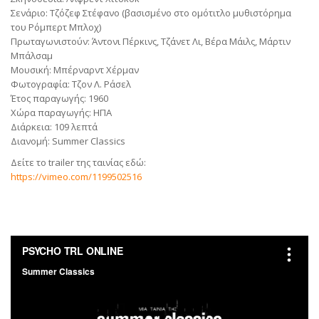
Σενάριο: Τζόζεφ Στέφανο (βασισμένο στο ομότιτλο μυθιστόρημα
του Ρόμπερτ Μπλοχ)
Πρωταγωνιστούν: Άντονι Πέρκινς, Τζάνετ Λι, Βέρα Μάιλς, Μάρτιν
Μπάλσαμ
Μουσική: Μπέρναρντ Χέρμαν
Φωτογραφία: Τζον Λ. Ράσελ
Έτος παραγωγής: 1960
Χώρα παραγωγής: ΗΠΑ
Διάρκεια: 109 λεπτά
Διανομή: Summer Classics
Δείτε το trailer της ταινίας εδώ:
https://vimeo.com/1199502516