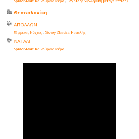
Spider-Man: Καινούργια Μέρα
,
Toy Story 5 (ελληνική μεταγλώττιση)
Θεσσαλονίκη
ΑΠΟΛΛΩΝ
Ξέφρενες Νύχτες
,
Disney Classics: Ηρακλής
ΝΑΤΑΛΙ
Spider-Man: Καινούργια Μέρα