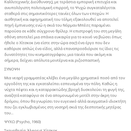
Καλλιτεχνικής Διεύθυνσης), με τεράστια εμπορική επιτυχία και
ανυπολόγιστη πολιτισμική επιρροή, το Ψυχώ συγκαταλέγεται
σταθερά στις σημαντικότερες ταινίες όλων των εποχών. Η
αισθητική και αφηγηματική του τόλμη εξακολουθεί να αποτελεί
πηγή έμπνευσης ενώ η σκιά του Νόρμαν Μπέιτς παραμένει
παρούσα σε κάθε σύγχρονο θρίλερ. Η επιστροφή του στη μεγάλη
οθόνη αποτελεί μια σπάνια ευκαιρία για το κοινό να βιώσει όπως
ήθελε ο Χίτσκοκ (να είστε στην ώρα σας!) ένα έργο που δεν
καθόρισε απλώς ένα είδος, αλλά επαναπροσδιόρισε τις ίδιες τις
δυνατότητες του κινηματογράφου, μια ταινία που ακόμη και
σήμερα, δείχνει απόλυτα μοντέρνα και ριζοσπαστική.
ΣΥΝΟΨΗ
Μια νεαρή γραμματέας κλέβει ένα μεγάλο χρηματικό ποσό από τον
εργοδότη της και εγκαταλείπει εσπευσμένα την πόλη. Καθώς η
νύχτα πέφτει και η καταρρακτώδης βροχή δυσκολεύει τη φυγή της,
αναζητά καταφύγιο σε ένα απομονωμένο μοτέλ στην άκρη του
δρόμου, όπου θα γνωρίσει τον ευγενικό αλλά αινιγματικό ιδιοκτήτη
που ζει εγκλωβισμένος στη νοσηρή σκιά της δεσποτικής μητέρας
του...
ΨΥΧΩ (Psycho, 1960)
Σκηνοθεσία: Άλφρεντ Χίτσκοκ