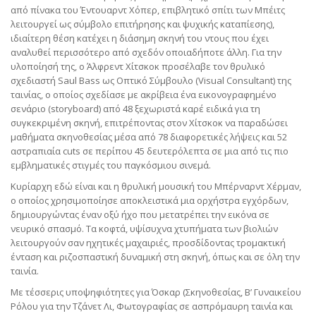
από πίνακα του Έντουαρντ Χόπερ, επιβλητικό σπίτι των Μπέιτς
λειτουργεί ως σύμβολο επιτήρησης και ψυχικής καταπίεσης),
ιδιαίτερη θέση κατέχει η διάσημη σκηνή του ντους που έχει
αναλυθεί περισσότερο από σχεδόν οποιαδήποτε άλλη. Για την
υλοποίησή της, ο Άλφρεντ Χίτσκοκ προσέλαβε τον θρυλικό
σχεδιαστή Saul Bass ως Οπτικό Σύμβουλο (Visual Consultant) της
ταινίας, ο οποίος σχεδίασε με ακρίβεια ένα εικονογραφημένο
σενάριο (storyboard) από 48 ξεχωριστά καρέ ειδικά για τη
συγκεκριμένη σκηνή, επιτρέποντας στον Χίτσκοκ να παραδώσει
μαθήματα σκηνοθεσίας μέσα από 78 διαφορετικές λήψεις και 52
αστραπιαία cuts σε περίπου 45 δευτερόλεπτα σε μια από τις πιο
εμβληματικές στιγμές του παγκόσμιου σινεμά.
Κυρίαρχη εδώ είναι και η θρυλική μουσική του Μπέρναρντ Χέρμαν,
ο οποίος χρησιμοποίησε αποκλειστικά μια ορχήστρα εγχόρδων,
δημιουργώντας έναν οξύ ήχο που μετατρέπει την εικόνα σε
νευρικό σπασμό. Τα κοφτά, υψίσυχνα χτυπήματα των βιολιών
λειτουργούν σαν ηχητικές μαχαιριές, προσδίδοντας τρομακτική
ένταση και ριζοσπαστική δυναμική στη σκηνή, όπως και σε όλη την
ταινία.
Με τέσσερις υποψηφιότητες για Όσκαρ (Σκηνοθεσίας, Β’ Γυναικείου
Ρόλου για την Τζάνετ Λι, Φωτογραφίας σε ασπρόμαυρη ταινία και