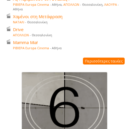
ΡΙΒΙΕΡΑ Europa Cinema
- Αθήνα,
ΑΠΟΛΛΩΝ
- Θεσσαλονίκη,
ΛΑΟΥΡΑ
-
Αθήνα
Χαμένοι στη Μετάφραση
ΝΑΤΑΛΙ
- Θεσσαλονίκη
Drive
ΑΠΟΛΛΩΝ
- Θεσσαλονίκη
Mamma Mia!
ΡΙΒΙΕΡΑ Europa Cinema
- Αθήνα
Περισσότερες ταινίες