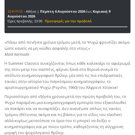
ΖΕΦΥΡΟΣ
- Αθήνα |
Πέμπτη 6 Αυγούστου 2026
έως
Κυριακή 9
Αυγούστου 2026
Ώρες προβολής: 23:00
«Πάνω από πενήντα χρόνια τρόμου μετά, το Ψυχώ φροντίζει ακόμα
ώστε κανείς να μη νιώθει ασφαλής στο ντους.»
Mark Kermode
Η Summer Classics συνεχίζοντας όπως κάθε καλοκαίρι το αφιέρωμά
της στον μετρ του σασπένς, φέρνει ξανά στα θερινά σινεμά το
απόλυτο κινηματογραφικό θρίλερ, μία από τις πιο επιδραστικές
ταινίες στην ιστορία του παγκόσμιου κινηματογράφου, το
αριστουργηματικό Ψυχώ (Psycho, 1960) του Άλφρεντ Χίτσκοκ!
Περισσότερο από εξήντα χρόνια μετά την πρώτη προβολή του, το
Ψυχώ
παραμένει μια κινηματογραφική εμπειρία που εξακολουθεί
να σοκάρει και να συναρπάζει. Δεν ανανέωσε απλώς τις ταινίες
τρόμου (θέτοντας ακόμα και τις βάσεις για το είδος του slasher)
αλλά κυρίως μετατόπισε τα όρια του τι μπορεί να δείξει ο
κινηματογράφος και με ποιον τρόπο, καθορίζοντας τη σύγχρονη
μορφή του ψυχολογικού θρίλερ.