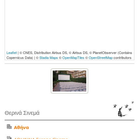
Leaflet
| © CNES, Distribution Airbus DS, © Airbus DS, © PlanetObserver (Contains
Copernicus Data) | ©
Stadia Maps
©
OpenMapTiles
©
OpenStreetMap
contributors
Θερινά Σινεμά
Αθήνα