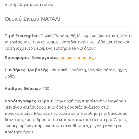
Δεν βρέθηκε καμία ταινία
Θερινό Σινεμά ΝΑΤΑΛΙ
Τιμή Εισιτηρίου
: Γενική Είσοδος: 8€, Μειωμένα (Φοιτητικά, Κάρτες
Ανεργίας, Άνω των 65, ΑΜΕΑ, Εκπαιδευτικοί): 6€, Κάθε Δευτέρα και
Τρίτη ισχύει το μειωμένο εισιτήριο 6€ για όλους.
Προσφορές-Συνεργασίες:
summercinemas.gr
Συνθήκες Προβολής:
Ψηφιακή Προβολή, Μεγάλη οθόνη, ήχος
Dolby.
Αριθμός Θέσεων
: 500
Προδιαγραφές Χώρου:
Στην αρχή της παραλιακής Λεωφόρου
Μεγάλου Αλεξάνδρου. Μια όαση δροσιάς ανάμεσα στις
πολυκατοικίες. Βλέπετε την ταινία με την αίσθηση της θάλασσας
δίπλα σας και τη δροσιά του κήπου κάτω από τα αστέρια. Άκρως
ενημερωμένο μπαρ, αναπαυτικά καθίσματα, μεγάλη οθόνη και
ποιότητα ήχου.