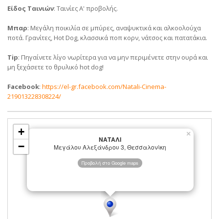
Είδος Ταινιών
: Ταινίες Α' προβολής.
Μπαρ
: Μεγάλη ποικιλία σε μπύρες, αναψυκτικά και αλκοολούχα
ποτά. Γρανίτες, Hot Dog, κλασσικά ποπ κορν, νάτσος και πατατάκια.
Tip
: Πηγαίνετε λίγο νωρίτερα για να μην περιμένετε στην ουρά και
μη ξεχάσετε το θρυλικό hot dog!
Facebook
:
https://el-gr.facebook.com/Natali-Cinema-
219013228308224/
+
×
ΝΑΤΑΛΙ
−
Μεγάλου Αλεξάνδρου 3, Θεσσαλονίκη
Προβολή στο Google maps