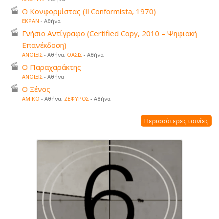
Ο Κονφορμίστας (Il Conformista, 1970)
ΕΚΡΑΝ
- Αθήνα
Γνήσιο Αντίγραφο (Certified Copy, 2010 – Ψηφιακή
Επανέκδοση)
ΑΝΟΙΞΙΣ
- Αθήνα,
ΟΑΣΙΣ
- Αθήνα
Ο Παραχαράκτης
ΑΝΟΙΞΙΣ
- Αθήνα
Ο Ξένος
ΑΜΙΚΟ
- Αθήνα,
ΖΕΦΥΡΟΣ
- Αθήνα
Περισσότερες ταινίες