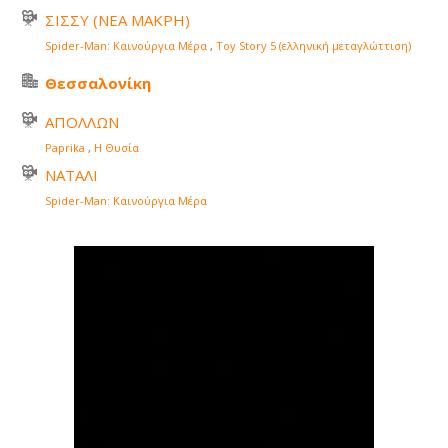
ΣΙΣΣΥ (ΝΕΑ ΜΑΚΡΗ)
Spider-Man: Καινούργια Μέρα
,
Toy Story 5 (ελληνική μεταγλώττιση)
Θεσσαλονίκη
ΑΠΟΛΛΩΝ
Paprika
,
Η Θυσία
ΝΑΤΑΛΙ
Spider-Man: Καινούργια Μέρα