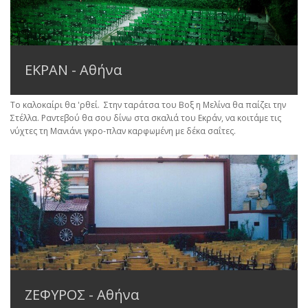
ΕΚΡΑΝ - Αθήνα
Το καλοκαίρι θα 'ρθεί. Στην ταράτσα του Βοξ η Μελίνα θα παίζει την
Στέλλα. Ραντεβού θα σου δίνω στα σκαλιά του Εκράν, να κοιτάμε τις
νύχτες τη Μανιάνι γκρο-πλαν καρφωμένη με δέκα σαΐτες.
ΖΕΦΥΡΟΣ - Αθήνα