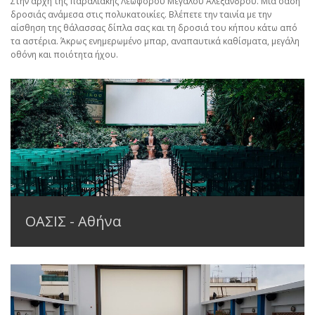
Στην αρχή της παραλιακής Λεωφόρου Μεγάλου Αλεξάνδρου. Μια όαση
δροσιάς ανάμεσα στις πολυκατοικίες. Βλέπετε την ταινία με την
αίσθηση της θάλασσας δίπλα σας και τη δροσιά του κήπου κάτω από
τα αστέρια. Άκρως ενημερωμένο μπαρ, αναπαυτικά καθίσματα, μεγάλη
οθόνη και ποιότητα ήχου.
ΟΑΣΙΣ - Αθήνα