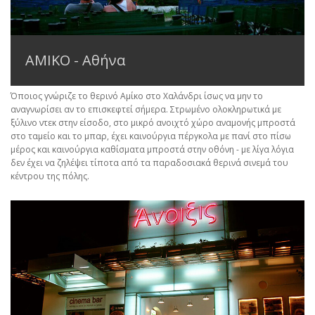
ΑΜΙΚΟ - Αθήνα
Όποιος γνώριζε το θερινό Αμίκο στο Χαλάνδρι ίσως να μην το
αναγνωρίσει αν το επισκεφτεί σήμερα. Στρωμένο ολοκληρωτικά με
ξύλινο ντεκ στην είσοδο, στο μικρό ανοιχτό χώρο αναμονής μπροστά
στο ταμείο και το μπαρ, έχει καινούργια πέργκολα με πανί στο πίσω
μέρος και καινούργια καθίσματα μπροστά στην οθόνη - με λίγα λόγια
δεν έχει να ζηλέψει τίποτα από τα παραδοσιακά θερινά σινεμά του
κέντρου της πόλης.