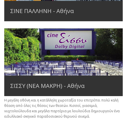
ΣΙΝΕ ΠΑΛΛΗΝΗ - Αθήνα
ΣΙΣΣΥ (ΝΕΑ ΜΑΚΡΗ) - Αθήνα
Η μεγάλη οθόνη και η κατάλληλη χωροταξία του επιτρέπει πολύ καλή
θέαση από όλες τις θέσεις των θεατών. Κισσοί, γιασεμιά,
νυχτολούλουδα και μεγάλα παρτέρια με λουλούδια δημιουργούν ένα
ειδυλλιακό σκηνικό παραδοσιακού θερινού σινεμά.