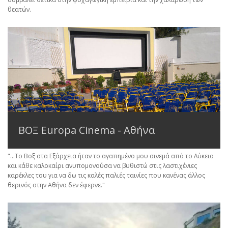
θεατών.
ΒΟΞ Europa Cinema - Αθήνα
"...Το Βοξ στα Εξάρχεια ήταν το αγαπημένο μου σινεμά από το Λύκειο
και κάθε καλοκαίρι ανυπομονούσα να βυθιστώ στις λαστιχένιες
καρέκλες του για να δω τις καλές παλιές ταινίες που κανένας άλλος
θερινός στην Αθήνα δεν έφερνε."