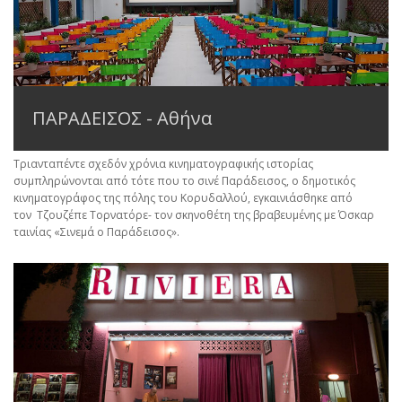
ΠΑΡΑΔΕΙΣΟΣ - Αθήνα
Τριανταπέντε σχεδόν χρόνια κινηματογραφικής ιστορίας
συμπληρώνονται από τότε που το σινέ Παράδεισος, ο δημοτικός
κινηματογράφος της πόλης του Κορυδαλλού, εγκαινιάσθηκε από
τον Τζουζέπε Τορνατόρε- τον σκηνοθέτη της βραβευμένης με Όσκαρ
ταινίας «Σινεμά ο Παράδεισος».