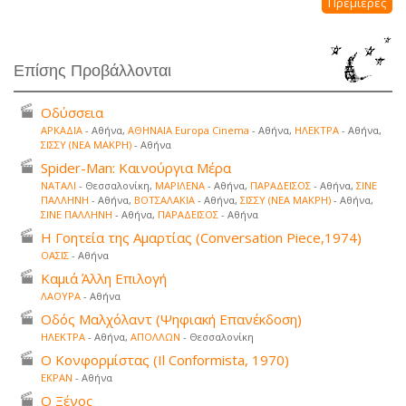
Πρεμιέρες
Επίσης Προβάλλονται
Οδύσσεια
ΑΡΚΑΔΙΑ
- Αθήνα,
ΑΘΗΝΑΙΑ Europa Cinema
- Αθήνα,
ΗΛΕΚΤΡΑ
- Αθήνα,
ΣΙΣΣΥ (ΝΕΑ ΜΑΚΡΗ)
- Αθήνα
Spider-Man: Καινούργια Μέρα
ΝΑΤΑΛΙ
- Θεσσαλονίκη,
ΜΑΡΙΛΕΝΑ
- Αθήνα,
ΠΑΡΑΔΕΙΣΟΣ
- Αθήνα,
ΣΙΝΕ
ΠΑΛΛΗΝΗ
- Αθήνα,
ΒΟΤΣΑΛΑΚΙΑ
- Αθήνα,
ΣΙΣΣΥ (ΝΕΑ ΜΑΚΡΗ)
- Αθήνα,
ΣΙΝΕ ΠΑΛΛΗΝΗ
- Αθήνα,
ΠΑΡΑΔΕΙΣΟΣ
- Αθήνα
Η Γοητεία της Αμαρτίας (Conversation Piece,1974)
ΟΑΣΙΣ
- Αθήνα
Καμιά Άλλη Επιλογή
ΛΑΟΥΡΑ
- Αθήνα
Οδός Μαλχόλαντ (Ψηφιακή Επανέκδοση)
ΗΛΕΚΤΡΑ
- Αθήνα,
ΑΠΟΛΛΩΝ
- Θεσσαλονίκη
Ο Κονφορμίστας (Il Conformista, 1970)
ΕΚΡΑΝ
- Αθήνα
Ο Ξένος