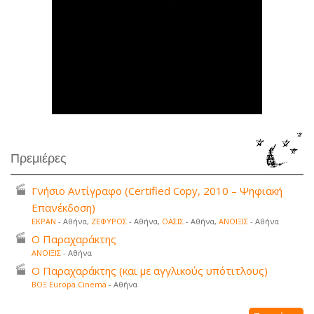
Πρεμιέρες
Γνήσιο Αντίγραφο (Certified Copy, 2010 – Ψηφιακή
Επανέκδοση)
ΕΚΡΑΝ
- Αθήνα,
ΖΕΦΥΡΟΣ
- Αθήνα,
ΟΑΣΙΣ
- Αθήνα,
ΑΝΟΙΞΙΣ
- Αθήνα
Ο Παραχαράκτης
ΑΝΟΙΞΙΣ
- Αθήνα
Ο Παραχαράκτης (και με αγγλικούς υπότιτλους)
ΒΟΞ Europa Cinema
- Αθήνα