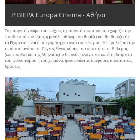
ΡΙΒΙΕΡΑ Europa Cinema - Αθήνα
Το μπορντό χρώμα του τοίχου, η μπορντό κουρτίνα που χωρίζει την
είσοδο από τον κήπο, η μεγάλη οθόνη που θυμίζει και θα θυμίζει ότι
τα Εξάρχεια είναι η πιο γαμάτη γειτονιά του κέντρου. Με εφαλτήριο την
τεράστια αγάπη της Πέγκυς Ρίγγα, κόρης του ιδιοκτήτη της Ριβιέρας
(και του Βοξ και της Αθηναίας), ο θερινός ανοίγει και κατά τη διάρκεια
του φθινοπώρου ή του χειμώνα, φιλοξενώντας διάφορες πολιτιστικές
δράσεις.