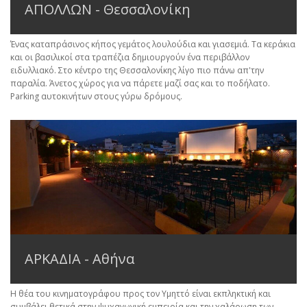
ΑΠΟΛΛΩΝ - Θεσσαλονίκη
Ένας καταπράσινος κήπος γεμάτος λουλούδια και γιασεμιά. Τα κεράκια
και οι βασιλικοί στα τραπέζια δημιουργούν ένα περιβάλλον
ειδυλλιακό. Στο κέντρο της Θεσσαλονίκης λίγο πιο πάνω απ'την
παραλία. Άνετος χώρος για να πάρετε μαζί σας και το ποδήλατο.
Parking αυτοκινήτων στους γύρω δρόμους.
ΑΡΚΑΔΙΑ - Αθήνα
Η θέα του κινηματογράφου προς τον Υμηττό είναι εκπληκτική και
συμβάλει θετικά στην ψυχαγωγική εμπειρία και την χαλάρωση των