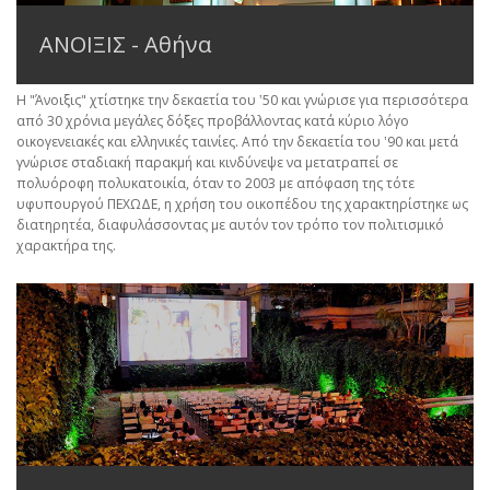
ΑΝΟΙΞΙΣ - Αθήνα
Η "Άνοιξις" χτίστηκε την δεκαετία του ʽ50 και γνώρισε για περισσότερα
από 30 χρόνια μεγάλες δόξες προβάλλοντας κατά κύριο λόγο
οικογενειακές και ελληνικές ταινίες. Από την δεκαετία του ʽ90 και μετά
γνώρισε σταδιακή παρακμή και κινδύνεψε να μετατραπεί σε
πολυόροφη πολυκατοικία, όταν το 2003 με απόφαση της τότε
υφυπουργού ΠΕΧΩΔΕ, η χρήση του οικοπέδου της χαρακτηρίστηκε ως
διατηρητέα, διαφυλάσσοντας με αυτόν τον τρόπο τον πολιτισμικό
χαρακτήρα της.