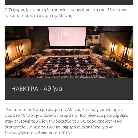
Ο Ζέφυρος ξεκίνησε τη λειτουργία του την δεκαετία του ‘30 και είναι
ένα από τα πρώτα σινεμά της Αθήνας.
ΗΛΕΚΤΡΑ - Αθήνα
"Ένα από τα παλιότερα σινεμά της Αθήνας, λειτούργησε για πρώτη
φορά το 1940 στην απέναντι πλευρά της Πατησίων ενώ μεταφέρθηκε
στην σημερινή του θέση την δεκαετία του ’50. Χαρακτηρίστηκε ως
διατηρητέο μνημείο το 1997 και σήμερα ανακαινίζεται για να
λειτουργήσει το καλοκαίρι του 2018."