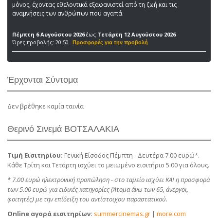
μόνος, έχοντας εθελοντικά εξαφανιστεί από τη ζωή και τις
αναμνήσεις των ανθρώπων που αγαπά.
Πέμπτη 6 Αυγούστου 2026
έως
Τετάρτη 12 Αυγούστου 2026
Ώρες προβολής: 20:50
Έρχονται Σύντομα
Δεν βρέθηκε καμία ταινία
Θερινό Σινεμά ΒΟΤΣΑΛΑΚΙΑ
Τιμή Εισιτηρίου:
Γενική Είσοδος Πέμπτη - Δευτέρα 7.00 ευρώ*.
Κάθε Τρίτη και Τετάρτη ισχύει το μειωμένο εισιτήριο 5.00 για όλους.
* 7.00 ευρώ ηλεκτρονική προπώληση - στο ταμείο ισχύει ΚΑΙ η προσφορά
των 5.00 ευρώ για ειδικές κατηγορίες (Άτομα άνω των 65, άνεργοι,
φοιτητές) με την επίδειξη του αντίστοιχου παραστατικού.
Online αγορά εισιτηρίων:
summercinemas.gr
|
more.com