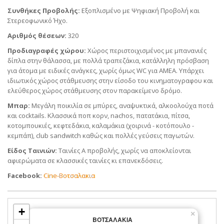
Συνθήκες Προβολής:
Εξοπλισμένο με Ψηφιακή Προβολή και
Στερεοφωνικό Ήχο.
Αριθμός θέσεων:
320
Προδιαγραφές χώρου:
Χώρος περιστοιχισμένος με μπανανιές
δίπλα στην θάλασσα, με πολλά τραπεζάκια, κατάλληλη πρόσβαση
για άτομα με ειδικές ανάγκες, χωρίς όμως WC για ΑΜΕΑ. Υπάρχει
ιδιωτικός χώρος στάθμευσης στην είσοδο του κινηματογραφου και
ελεύθερος χώρος στάθμευσης στον παρακείμενο δρόμο.
Μπαρ:
Μεγάλη ποικιλία σε μπύρες, αναψυκτικά, αλκοολούχα ποτά
και cocktails. Κλασσικά ποπ κορν, nachos, πατατάκια, πίτσα,
κοτομπουκιές, κεφτεδάκια, καλαμάκια (χοιρινά - κοτόπουλο -
κεμπάπ), club sandwitch καθώς και πολλές γεύσεις παγωτών.
Eίδος Ταινιών:
Ταινίες Α προβολής, χωρίς να αποκλείονται
αφιερώματα σε κλασσικές ταινίες κι επανεκδόσεις.
Facebook:
Cine-Βοτσαλακια
+
×
ΒΟΤΣΑΛΑΚΙΑ