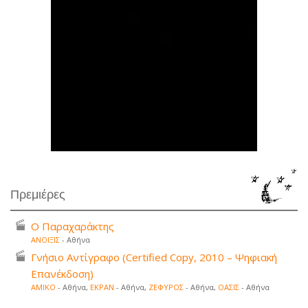
Πρεμιέρες
Ο Παραχαράκτης
ΑΝΟΙΞΙΣ
- Αθήνα
Γνήσιο Αντίγραφο (Certified Copy, 2010 – Ψηφιακή
Επανέκδοση)
ΑΜΙΚΟ
- Αθήνα,
ΕΚΡΑΝ
- Αθήνα,
ΖΕΦΥΡΟΣ
- Αθήνα,
ΟΑΣΙΣ
- Αθήνα