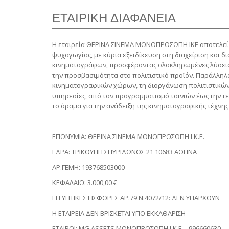
ΕΤΑΙΡΙΚΗ ΔΙΑΦΑΝΕΙΑ
Η εταιρεία ΘΕΡΙΝΑ ΣΙΝΕΜΑ ΜΟΝΟΠΡΟΣΩΠΗ ΙΚΕ αποτελεί 
ψυχαγωγίας, με κύρια εξειδίκευση στη διαχείριση και δ
κινηματογράφων, προσφέροντας ολοκληρωμένες λύσεις π
την προσβασιμότητα στο πολιτιστικό προϊόν. Παράλληλα
κινηματογραφικών χώρων, τη διοργάνωση πολιτιστικών
υπηρεσίες, από τον προγραμματισμό ταινιών έως την τ
το όραμα για την ανάδειξη της κινηματογραφικής τέχνης
ΕΠΩΝΥΜΙΑ: ΘΕΡΙΝΑ ΣΙΝΕΜΑ ΜΟΝΟΠΡΟΣΩΠΗ Ι.Κ.Ε.
ΕΔΡΑ: ΤΡΙΚΟΥΠΗ ΣΠΥΡΙΔΩΝΟΣ 21 10683 ΑΘΗΝΑ
ΑΡ.ΓΕΜΗ: 193768503000
ΚΕΦΑΛΑΙΟ: 3.000,00 €
ΕΓΓΥΗΤΙΚΕΣ ΕΙΣΦΟΡΕΣ ΑΡ.79 Ν.4072/12: ΔΕΝ ΥΠΑΡΧΟΥΝ
Η ΕΤΑΙΡΕΙΑ ΔΕΝ ΒΡΙΣΚΕΤΑΙ ΥΠΟ ΕΚΚΑΘΑΡΙΣΗ
ΕΤΑΙΡΟΙ: MG ASSETS ΜΟΝΟΠΡΟΣΩΠΗ Ι.Κ.Ε. - 996660630