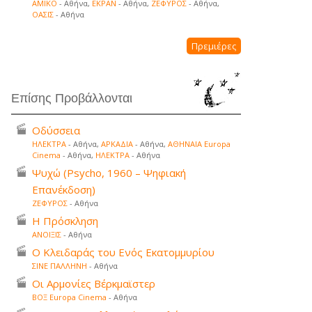
ΑΜΙΚΟ
- Αθήνα,
ΕΚΡΑΝ
- Αθήνα,
ΖΕΦΥΡΟΣ
- Αθήνα,
ΟΑΣΙΣ
- Αθήνα
Πρεμιέρες
Επίσης Προβάλλονται
Οδύσσεια
ΗΛΕΚΤΡΑ
- Αθήνα,
ΑΡΚΑΔΙΑ
- Αθήνα,
ΑΘΗΝΑΙΑ Europa
Cinema
- Αθήνα,
ΗΛΕΚΤΡΑ
- Αθήνα
Ψυχώ (Psycho, 1960 – Ψηφιακή
Επανέκδοση)
ΖΕΦΥΡΟΣ
- Αθήνα
Η Πρόσκληση
ΑΝΟΙΞΙΣ
- Αθήνα
Ο Κλειδαράς του Ενός Εκατομμυρίου
ΣΙΝΕ ΠΑΛΛΗΝΗ
- Αθήνα
Οι Αρμονίες Βέρκμαϊστερ
ΒΟΞ Europa Cinema
- Αθήνα