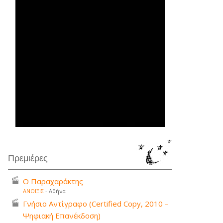
Πρεμιέρες
Ο Παραχαράκτης
ΑΝΟΙΞΙΣ
- Αθήνα
Γνήσιο Αντίγραφο (Certified Copy, 2010 –
Ψηφιακή Επανέκδοση)