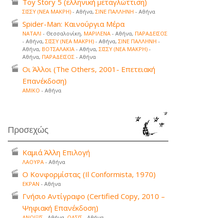
Toy Story 5 (ελληνική μεταγλώττιση)
ΣΙΣΣΥ (ΝΕΑ ΜΑΚΡΗ)
- Αθήνα,
ΣΙΝΕ ΠΑΛΛΗΝΗ
- Αθήνα
Spider-Man: Καινούργια Μέρα
ΝΑΤΑΛΙ
- Θεσσαλονίκη,
ΜΑΡΙΛΕΝΑ
- Αθήνα,
ΠΑΡΑΔΕΙΣΟΣ
- Αθήνα,
ΣΙΣΣΥ (ΝΕΑ ΜΑΚΡΗ)
- Αθήνα,
ΣΙΝΕ ΠΑΛΛΗΝΗ
-
Αθήνα,
ΒΟΤΣΑΛΑΚΙΑ
- Αθήνα,
ΣΙΣΣΥ (ΝΕΑ ΜΑΚΡΗ)
-
Αθήνα,
ΠΑΡΑΔΕΙΣΟΣ
- Αθήνα
Οι Άλλοι (The Others, 2001- Επετειακή
Επανέκδοση)
ΑΜΙΚΟ
- Αθήνα
Προσεχώς
Καμιά Άλλη Επιλογή
ΛΑΟΥΡΑ
- Αθήνα
Ο Κονφορμίστας (Il Conformista, 1970)
ΕΚΡΑΝ
- Αθήνα
Γνήσιο Αντίγραφο (Certified Copy, 2010 –
Ψηφιακή Επανέκδοση)
ΑΝΟΙΞΙΣ
- Αθήνα,
ΟΑΣΙΣ
- Αθήνα