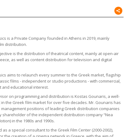
cs is a Private Company founded in Athens in 2019, mainly
lm distribution.
jective is the distribution of theatrical content, mainly at open-air
ece, as well as content distribution for television and digital
cs aims to relaunch every summer to the Greek market, flagship
assic films - independent or studio productions - with commercial,
 and educational interest.
dvisor on programming and distribution is Kostas Gounaris, a well-
in the Greek film market for over five decades. Mr. Gounaris has
 management positions of leading Greek distribution companies
y shareholder of the independent distribution company “Nea
otion) in the 1980s and 1990s.
 as a special consultant to the Greek Film Center (2000-2002),
or the creation of a cinema network in Greece, with the aim of