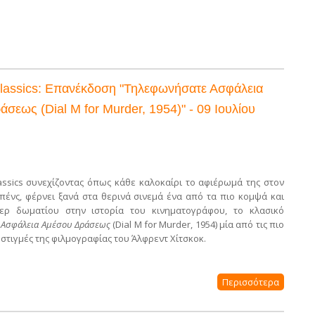
assics: Επανέκδοση "Τηλεφωνήσατε Ασφάλεια
σεως (Dial M for Murder, 1954)" - 09 Ιουλίου
ssics συνεχίζοντας όπως κάθε καλοκαίρι το αφιέρωμά της στον
πένς, φέρνει ξανά στα θερινά σινεμά ένα από τα πιο κομψά και
λερ δωματίου στην ιστορία του κινηματογράφου, το κλασικό
 Ασφάλεια Αμέσου Δράσεως
(Dial M for Murder, 1954) μία από τις πιο
στιγμές της φιλμογραφίας του Άλφρεντ Χίτσκοκ.
Περισσότερα