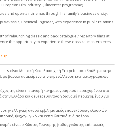
 European Film Industry. (Filmcenter programme).
eatres and open-air cinemas through his family's business entity.
pi Vavassis, Chemical Engineer, with experience in public relations
t" of relaunching classic and back catalogue / repertory films at
nce the opportunity to experience these classical masterpieces
s.gr
ssics είναι Ιδιωτική Κεφαλαιουχική Εταιρεία που ιδρύθηκε στην
9, με βασικό αντικείμενο την εκμετάλλευση κινηματογραφικών
χος της είναι η διανομή κινηματογραφικού περιεχομένου στα
ά στην Ελλάδα και δευτερευόντως η διανομή περιεχομένου για
ρι στην ελληνική αγορά εμβληματικές επανεκδόσεις κλασικών
πορικό, ψυχαγωγικό και εκπαιδευτικό ενδιαφέρον.
ανομής είναι ο Κώστας Γούναρης, βαθύς γνώστης επί πολλές