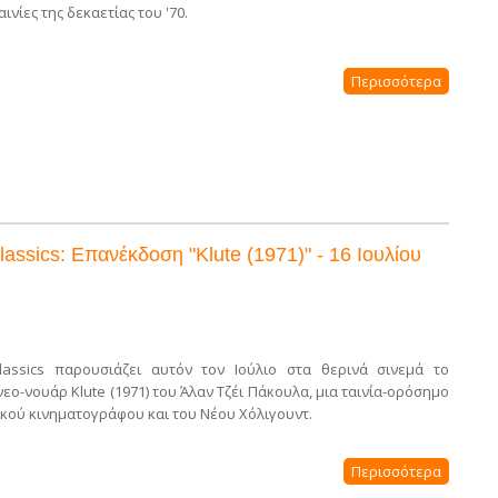
ινίες της δεκαετίας του '70.
Περισσότερα
ssics: Επανέκδοση "Klute (1971)" - 16 Ιουλίου
assics παρουσιάζει αυτόν τον Ιούλιο στα θερινά σινεμά το
εο-νουάρ Klute (1971) του Άλαν Τζέι Πάκουλα, μια ταινία-ορόσημο
ικού κινηματογράφου και του Νέου Χόλιγουντ.
Περισσότερα