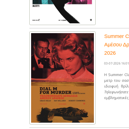
Summer Cl
Αμέσου Δρά
2026
03-07-2026 16:01
Η Summer Cla
μετρ του σασ
ιδιοφυή θρί
Τηλεφωνήσατε
εμβληματικές 