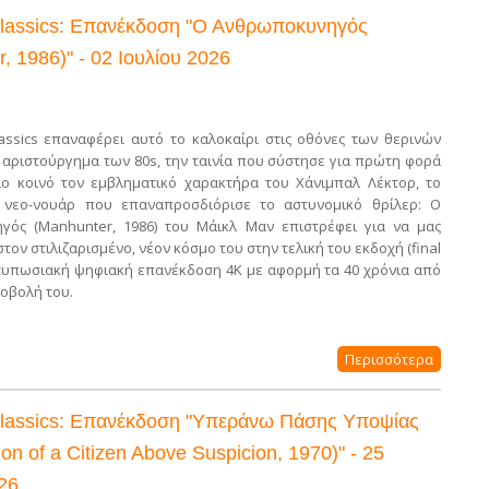
assics: Επανέκδοση "Ο Ανθρωποκυνηγός
, 1986)" - 02 Ιουλίου 2026
ssics επαναφέρει αυτό το καλοκαίρι στις οθόνες των θερινών
lt αριστούργημα των 80s, την ταινία που σύστησε για πρώτη φορά
ο κοινό τον εμβληματικό χαρακτήρα του Χάνιμπαλ Λέκτορ, το
 νεο-νουάρ που επαναπροσδιόρισε το αστυνομικό θρίλερ: Ο
γός (Manhunter, 1986) του Μάικλ Μαν επιστρέφει για να μας
στον στιλιζαρισμένο, νέον κόσμο του στην τελική του εκδοχή (final
εντυπωσιακή ψηφιακή επανέκδοση 4Κ με αφορμή τα 40 χρόνια από
οβολή του.
Περισσότερα
assics: Επανέκδοση "Υπεράνω Πάσης Υποψίας
tion of a Citizen Above Suspicion, 1970)" - 25
26