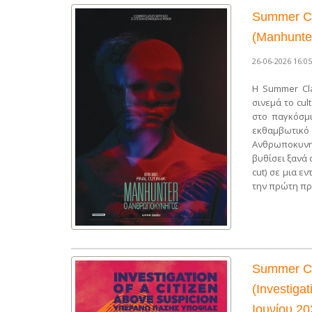
Summer Cl
(Manhunter
26-06-2026 16:05
Η Summer Cla
σινεμά το cu
στο παγκόσμι
εκθαμβωτικό
Ανθρωποκυνη
βυθίσει ξανά 
cut) σε μια 
την πρώτη πρ
Summer Cl
(Investiga
Ιουνίου 20