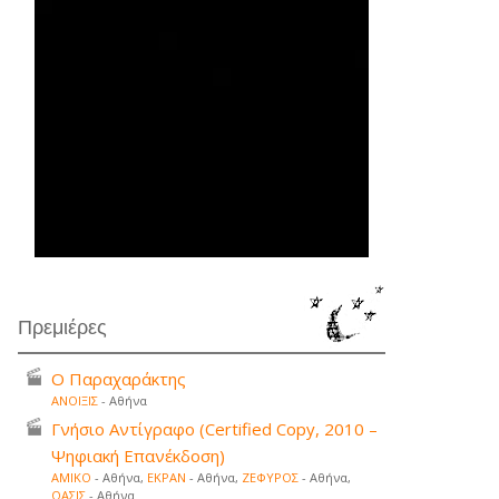
Πρεμιέρες
Ο Παραχαράκτης
ΑΝΟΙΞΙΣ
- Αθήνα
Γνήσιο Αντίγραφο (Certified Copy, 2010 –
Ψηφιακή Επανέκδοση)
ΑΜΙΚΟ
- Αθήνα,
ΕΚΡΑΝ
- Αθήνα,
ΖΕΦΥΡΟΣ
- Αθήνα,
ΟΑΣΙΣ
- Αθήνα