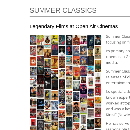
SUMMER CLASSICS
Legendary Films at Open Air Cinemas
Summer Classi
focusing on fi
Its primary ob
cinemas in Gre
media.
Summer Classi
releases of cl
entertainment
Its special a
known expert 
worked at top
and was a ke
Kinisi” (New M
He has served
responsible f