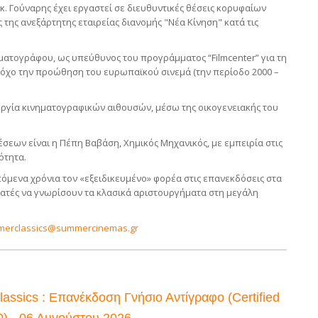
κ. Γούναρης έχει εργαστεί σε διευθυντικές θέσεις κορυφαίων
 της ανεξάρτητης εταιρείας διανομής "Νέα Κίνηση" κατά τις
ματογράφου, ως υπεύθυνος του προγράμματος “Filmcenter” για τη
όχο την προώθηση του ευρωπαϊκού σινεμά (την περίοδο 2000 –
υργία κινηματογραφικών αιθουσών, μέσω της οικογενειακής του
εων είναι η Πέπη Βαβάση, Χημικός Μηχανικός, με εμπειρία στις
ότητα.
πόμενα χρόνια τον «εξειδικευμένο» φορέα στις επανεκδόσεις στα
θεατές να γνωρίσουν τα κλασικά αριστουργήματα στη μεγάλη
erclassics@summercinemas.gr
ssics : Επανέκδοση Γνήσιο Αντίγραφο (Certified
0) - 06 Αυγούστου 2026