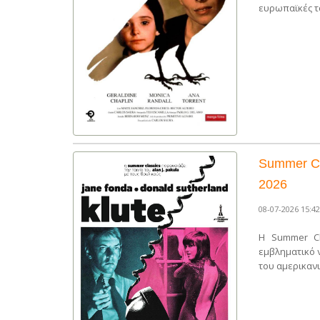
ευρωπαϊκές τα
Summer Cla
2026
08-07-2026 15:42
Η Summer Cl
εμβληματικό ν
του αμερικαν