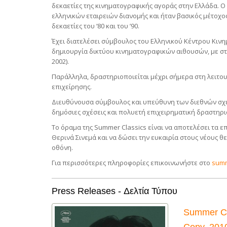
δεκαετίες της κινηματογραφικής αγοράς στην Ελλάδα. Ο 
ελληνικών εταιρειών διανομής και ήταν βασικός μέτοχος
δεκαετίες του ‘80 και του ’90.
Έχει διατελέσει σύμβουλος του Ελληνικού Κέντρου Κινη
δημιουργία δικτύου κινηματογραφικών αιθουσών, με στ
2002).
Παράλληλα, δραστηριοποιείται μέχρι σήμερα στη λειτο
επιχείρησης.
Διευθύνουσα σύμβουλος και υπεύθυνη των διεθνών σχέσ
δημόσιες σχέσεις και πολυετή επιχειρηματική δραστηρι
Το όραμα της Summer Classics είναι να αποτελέσει τα ε
Θερινά Σινεμά και να δώσει την ευκαιρία στους νέους 
οθόνη.
Για περισσότερες πληροφορίες επικοινωνήστε στο
summ
Press Releases - Δελτία Τύπου
Summer Cla
Copy, 201