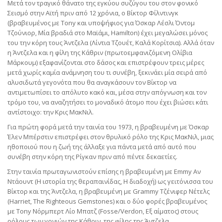
Μετά τον τραγικό θάνατο της εγκύου συζύγου του στον φονικό
Σεισμό στην Αϊτή πριν από 12 χρόνια, ο Βίκτορ Φίλντινγκ
(βραβευμένος με Tony και υποψήφιος για Όσκαρ Λέσλι Όντομ
Τζούνιορ, Μία βραδιά στο Μαϊάμι, Hamilton) έχει μεγαλώσει μόνος
του την κόρη τους Άντζελα (Λίντια Τζουέτ, Καλά Κορίτσια). Αλλά όταν
η Άντζελα και η φίλη της Κάθριν (πρωτοεμφανιζόμενη Ολίβια
Μάρκουμ) εξαφανίζονται στο δάσος και επιστρέφουν τρεις μέρες
μετά χωρίς καμία ανάμνηση του τι συνέβη, ξεκινάει μία σειρά από
αλυσιδωτά γεγονότα που θα αναγκάσουν τον Βίκτορ να
αντιμετωπίσει το απόλυτο κακό και, μέσα στην απόγνωση και τον
τρόμο του, να αναζητήσει το μοναδικό άτομο που έχει βιώσει κάτι
αντίστοιχο: την Κρις ΜακΝιλ.
Για πρώτη φορά μετά την ταινία του 1973, η βραβευμένη με Όσκαρ
Έλεν Μπέρστιν επιστρέφει στον θρυλικό ρόλο της Κρις ΜακΝιλ, μιας
ηθοποιού που η ζωή της άλλαξε για πάντα μετά από αυτό που
συνέβη στην κόρη της Ρίγκαν πριν από πέντε δεκαετίες.
Στην ταινία πρωταγωνιστούν επίσης η βραβευμένη με Emmy Αν
Ντάουντ (Η ιστορία της θεραπαινίδας, Η διαδοχή) ως γειτόνισσα του
Βίκτορ και της Άντζελα, η βραβευμένη με Grammy Τζένιφερ Νέτελς
(Harriet, The Righteous Gemstones) και ο δύο φορές βραβευμένος
με Tony Νόρμπερτ Λίο Μπατζ (Fosse/Verdon, Εξ αίματος) στους
ρόλους των γονιών της Κάθριν, της φίλης της Άντζελα.