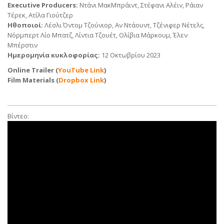
Executive Producers:
Ντάνι ΜακΜπράιντ, Στέφανι Αλέιν, Ράιαν
Τέρεκ, Ατίλα Γιούτζερ
Ηθοποιοί:
Λέσλι Όντομ Τζούνιορ, Αν Ντάουντ, Τζένιφερ Νέτελς,
Νόρμπερτ Λίο Μπατζ, Λίντια Τζουέτ, Ολίβια Μάρκουμ, Έλεν
Μπέρστιν
Ημερομηνία κυκλοφορίας:
12 Οκτωβρίου 2023
Online Trailer
(
YouTube Link
)
Film Materials
(
Dropbox Link
)
Βίντεο: