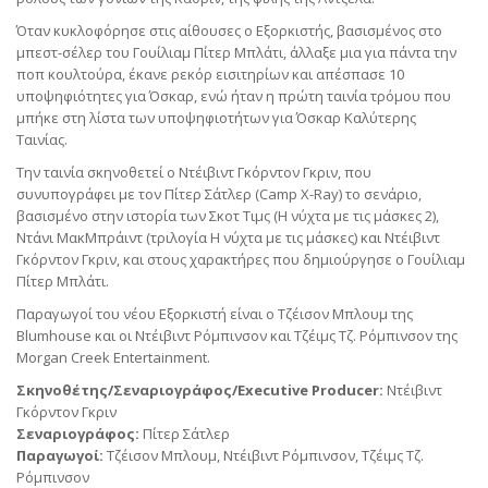
Όταν κυκλοφόρησε στις αίθουσες ο Εξορκιστής, βασισμένος στο
μπεστ-σέλερ του Γουίλιαμ Πίτερ Μπλάτι, άλλαξε μια για πάντα την
ποπ κουλτούρα, έκανε ρεκόρ εισιτηρίων και απέσπασε 10
υποψηφιότητες για Όσκαρ, ενώ ήταν η πρώτη ταινία τρόμου που
μπήκε στη λίστα των υποψηφιοτήτων για Όσκαρ Καλύτερης
Ταινίας.
Την ταινία σκηνοθετεί ο Ντέιβιντ Γκόρντον Γκριν, που
συνυπογράφει με τον Πίτερ Σάτλερ (Camp X-Ray) το σενάριο,
βασισμένο στην ιστορία των Σκοτ Τιμς (Η νύχτα με τις μάσκες 2),
Ντάνι ΜακΜπράιντ (τριλογία Η νύχτα με τις μάσκες) και Ντέιβιντ
Γκόρντον Γκριν, και στους χαρακτήρες που δημιούργησε ο Γουίλιαμ
Πίτερ Μπλάτι.
Παραγωγοί του νέου Εξορκιστή είναι ο Τζέισον Μπλουμ της
Blumhouse και οι Ντέιβιντ Ρόμπινσον και Τζέιμς Τζ. Ρόμπινσον της
Morgan Creek Entertainment.
Σκηνοθέτης/Σεναριογράφος/Executive Producer:
Ντέιβιντ
Γκόρντον Γκριν
Σεναριογράφος:
Πίτερ Σάτλερ
Παραγωγοί:
Τζέισον Μπλουμ, Ντέιβιντ Ρόμπινσον, Τζέιμς Τζ.
Ρόμπινσον