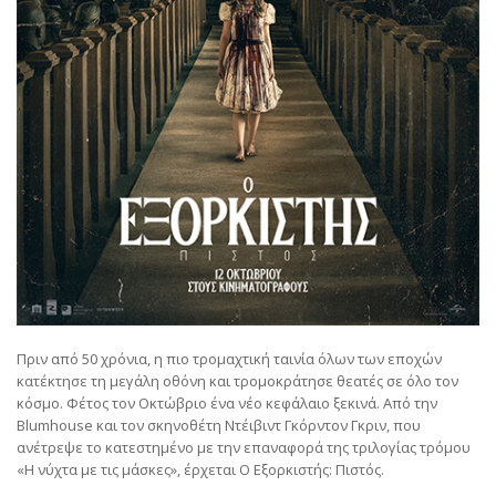
Πριν από 50 χρόνια, η πιο τρομαχτική ταινία όλων των εποχών
κατέκτησε τη μεγάλη οθόνη και τρομοκράτησε θεατές σε όλο τον
κόσμο. Φέτος τον Οκτώβριο ένα νέο κεφάλαιο ξεκινά. Από την
Blumhouse και τον σκηνοθέτη Ντέιβιντ Γκόρντον Γκριν, που
ανέτρεψε το κατεστημένο με την επαναφορά της τριλογίας τρόμου
«Η νύχτα με τις μάσκες», έρχεται Ο Εξορκιστής: Πιστός.