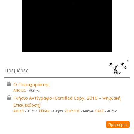
Πρεμιέρες
Ο Παραχαράκτης
ΑΝΟΙΞΙΣ
- Αθήνα
Γνήσιο Αντίγραφο (Certified Copy, 2010 – Ψηφιακή
Επανέκδοση)
ΑΜΙΚΟ
- Αθήνα,
ΕΚΡΑΝ
- Αθήνα,
ΖΕΦΥΡΟΣ
- Αθήνα,
ΟΑΣΙΣ
- Αθήνα
Πρεμιέρες