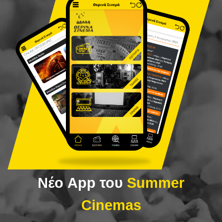
Νέο App του
Summer
Cinemas