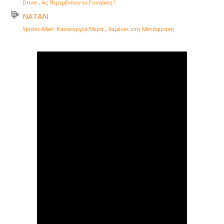
Drive
,
Ας Περιμένουν οι Γυναίκες !
ΝΑΤΑΛΙ
Spider-Man: Καινούργια Μέρα
,
Χαμένοι στη Μετάφραση