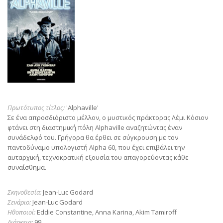
Πρωτότυπος τίτλος:
'Alphaville'
Σε ένα απροσδιόριστο μέλλον, ο μυστικός πράκτορας Λέμι Κόσιον
φτάνει στη διαστημική πόλη Alphaville αναζητώντας έναν
συνάδελφό του. Γρήγορα θα έρθει σε σύγκρουση με τον
παντοδύναμο υπολογιστή Alpha 60, που έχει επιβάλει την
αυταρχική, τεχνοκρατική εξουσία του απαγορεύοντας κάθε
συναίσθημα.
Σκηνοθεσία:
Jean-Luc Godard
Σενάριο:
Jean-Luc Godard
Ηθοποιοί:
Eddie Constantine, Anna Karina, Akim Tamiroff
Διάρκεια:
99