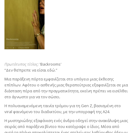
Πρωτότυπος τίτλος:
'Backrooms'
“Δεν θα’πρεπε να είσαι εδώ.”
Μια παράξενη πόρτα εμφανίζεται στο υπόγειο μιας έκθεσης
επίπλων. Αφότου ο ασθενής μιας θεραπεύτριας εξαφανίζεται σε μια
διάσταση πέρα από την πραγματικότητα, εκείνη πρέπει να εισέλθει
στο άγνωστο για να τον σώσει.
Η πολυαναμενόμενη ταινία τρόμου για τη Gen Z, βασισμένη στο
viral φαινόμενο του διαδικτύου, με την υπογραφή της A24.
Η μυστηριώδης εξαφάνιση ενός άνδρα οδηγεί στην ανακάλυψη μιας
σειράς από παράξενα βίντεο που κατέγραψε ο ίδιος. Μέσα από
αυτά τα πλάνα αποκαλύπτεται ένας ατελείωτος λαβύρινθος άδειων,