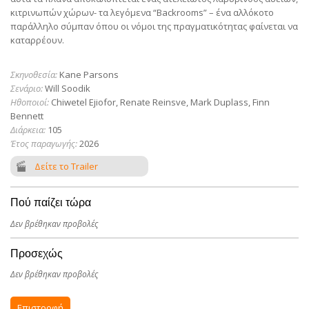
κιτρινωπών χώρων- τα λεγόμενα “Backrooms” – ένα αλλόκοτο
παράλληλο σύμπαν όπου οι νόμοι της πραγματικότητας φαίνεται να
καταρρέουν.
Σκηνοθεσία:
Kane Parsons
Σενάριο:
Will Soodik
Ηθοποιοί:
Chiwetel Ejiofor, Renate Reinsve, Mark Duplass, Finn
Bennett
Διάρκεια:
105
Έτος παραγωγής:
2026
Δείτε το Trailer
Πού παίζει τώρα
Δεν βρέθηκαν προβολές
Προσεχώς
Δεν βρέθηκαν προβολές
Επιστροφή