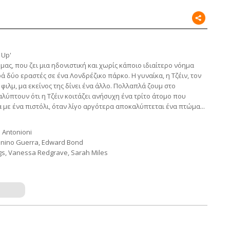
 Up'
ς, που ζει μια ηδονιστική και χωρίς κάποιο ιδιαίτερο νόημα
 δύο εραστές σε ένα Λονδρέζικο πάρκο. Η γυναίκα, η Τζέιν, τον
 φιλμ, μα εκείνος της δίνει ένα άλλο. Πολλαπλά ζουμ στο
ύπτουν ότι η Τζέιν κοιτάζει ανήσυχη ένα τρίτο άτομο που
με ένα πιστόλι, όταν λίγο αργότερα αποκαλύπτεται ένα πτώμα...
 Antonioni
Tonino Guerra, Edward Bond
, Vanessa Redgrave, Sarah Miles