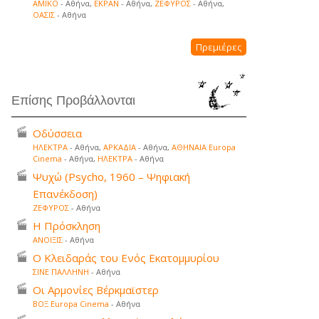
ΑΜΙΚΟ
- Αθήνα,
ΕΚΡΑΝ
- Αθήνα,
ΖΕΦΥΡΟΣ
- Αθήνα,
ΟΑΣΙΣ
- Αθήνα
Πρεμιέρες
Επίσης Προβάλλονται
Οδύσσεια
ΗΛΕΚΤΡΑ
- Αθήνα,
ΑΡΚΑΔΙΑ
- Αθήνα,
ΑΘΗΝΑΙΑ Europa
Cinema
- Αθήνα,
ΗΛΕΚΤΡΑ
- Αθήνα
Ψυχώ (Psycho, 1960 – Ψηφιακή
Επανέκδοση)
ΖΕΦΥΡΟΣ
- Αθήνα
Η Πρόσκληση
ΑΝΟΙΞΙΣ
- Αθήνα
Ο Κλειδαράς του Ενός Εκατομμυρίου
ΣΙΝΕ ΠΑΛΛΗΝΗ
- Αθήνα
Οι Αρμονίες Βέρκμαϊστερ
ΒΟΞ Europa Cinema
- Αθήνα