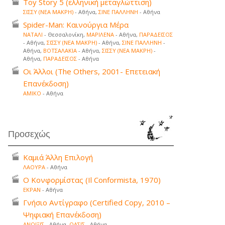
Toy Story 5 (ελληνική μεταγλώττιση)
ΣΙΣΣΥ (ΝΕΑ ΜΑΚΡΗ)
- Αθήνα,
ΣΙΝΕ ΠΑΛΛΗΝΗ
- Αθήνα
Spider-Man: Καινούργια Μέρα
ΝΑΤΑΛΙ
- Θεσσαλονίκη,
ΜΑΡΙΛΕΝΑ
- Αθήνα,
ΠΑΡΑΔΕΙΣΟΣ
- Αθήνα,
ΣΙΣΣΥ (ΝΕΑ ΜΑΚΡΗ)
- Αθήνα,
ΣΙΝΕ ΠΑΛΛΗΝΗ
-
Αθήνα,
ΒΟΤΣΑΛΑΚΙΑ
- Αθήνα,
ΣΙΣΣΥ (ΝΕΑ ΜΑΚΡΗ)
-
Αθήνα,
ΠΑΡΑΔΕΙΣΟΣ
- Αθήνα
Οι Άλλοι (The Others, 2001- Επετειακή
Επανέκδοση)
ΑΜΙΚΟ
- Αθήνα
Προσεχώς
Καμιά Άλλη Επιλογή
ΛΑΟΥΡΑ
- Αθήνα
Ο Κονφορμίστας (Il Conformista, 1970)
ΕΚΡΑΝ
- Αθήνα
Γνήσιο Αντίγραφο (Certified Copy, 2010 –
Ψηφιακή Επανέκδοση)
ΑΝΟΙΞΙΣ
- Αθήνα,
ΟΑΣΙΣ
- Αθήνα