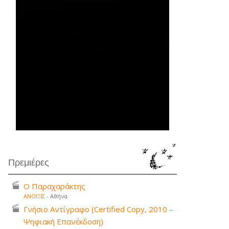
Πρεμιέρες
Ο Παραχαράκτης
ΑΝΟΙΞΙΣ
- Αθήνα
Γνήσιο Αντίγραφο (Certified Copy, 2010 –
Ψηφιακή Επανέκδοση)