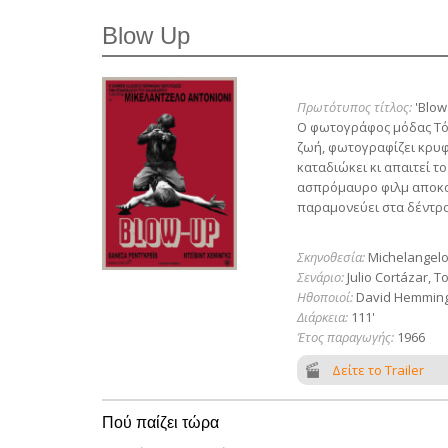
Blow Up
Πρωτότυπος τίτλος:
'Blow
Ο φωτογράφος μόδας Τόμα
ζωή, φωτογραφίζει κρυφά
καταδιώκει κι απαιτεί το
ασπρόμαυρο φιλμ αποκαλ
παραμονεύει στα δέντρα 
Σκηνοθεσία:
Michelangelo
Σενάριο:
Julio Cortázar, 
Ηθοποιοί:
David Hemmings
Διάρκεια:
111'
Έτος παραγωγής:
1966
Δείτε το Trailer
Πού παίζει τώρα