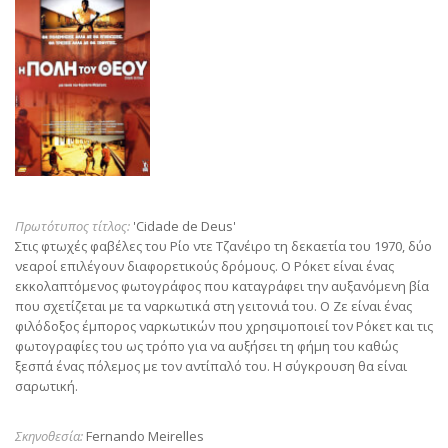
Πρωτότυπος τίτλος:
'Cidade de Deus'
Στις φτωχές φαβέλες του Ρίο ντε Τζανέιρο τη δεκαετία του 1970, δύο
νεαροί επιλέγουν διαφορετικούς δρόμους. Ο Ρόκετ είναι ένας
εκκολαπτόμενος φωτογράφος που καταγράφει την αυξανόμενη βία
που σχετίζεται με τα ναρκωτικά στη γειτονιά του. Ο Ζε είναι ένας
φιλόδοξος έμπορος ναρκωτικών που χρησιμοποιεί τον Ρόκετ και τις
φωτογραφίες του ως τρόπο για να αυξήσει τη φήμη του καθώς
ξεσπά ένας πόλεμος με τον αντίπαλό του. Η σύγκρουση θα είναι
σαρωτική.
Σκηνοθεσία:
Fernando Meirelles