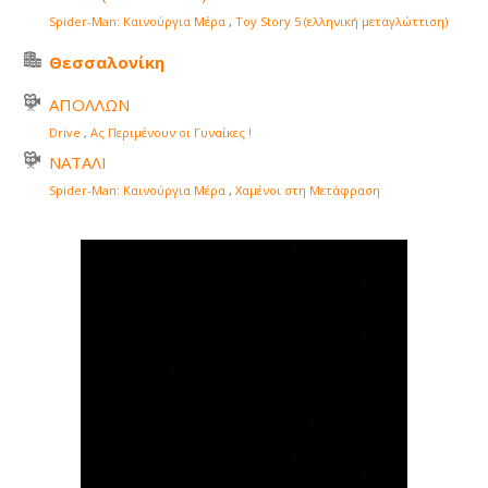
Spider-Man: Καινούργια Μέρα
,
Toy Story 5 (ελληνική μεταγλώττιση)
Θεσσαλονίκη
ΑΠΟΛΛΩΝ
Drive
,
Ας Περιμένουν οι Γυναίκες !
ΝΑΤΑΛΙ
Spider-Man: Καινούργια Μέρα
,
Χαμένοι στη Μετάφραση