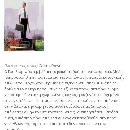
Πρωτότυπος τίτλος:
'Falling Down'
Ο Γουίλιαμ Φόστερ βλέπει ξαφνικά τη ζωή του να καταρρέει. Μόλις
πληροφορήθηκε πως εξαιτίας περικοπών στην εταιρία κατασκευής
όπλων που εργαζόταν, κρίθηκε αναγκαίο να... απολυθεί από τη
δουλειά του! Στην προσωπική του ζωή τα πράγματα είναι ακόμη
χειρότερα. Είναι ήδη χωρισμένος, καθώς η σύζυγός του όχι μόνο
τον εγκατέλειψε εξαιτίας των βίαιων ξεσπασμάτων του απέναντι
στην ίδια και την κόρη τους, αλλά κατόρθωσε με δικαστική
απόφαση να μην του επιτρέπεται να τις ξαναπλησιάσει. Παρόλα
αυτά, ο Φόστερ είναι αποφασισμένος να παραβρεθεί στο πάρτι
γενεθλίων της κόρης του και τίποτα δεν πρόκειται να τον
σταματήσει.