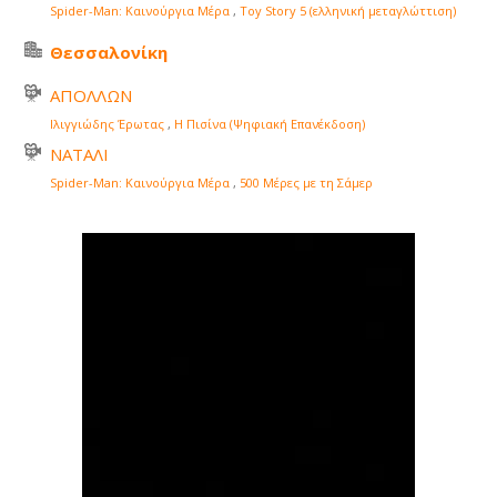
Spider-Man: Καινούργια Μέρα
,
Toy Story 5 (ελληνική μεταγλώττιση)
Θεσσαλονίκη
ΑΠΟΛΛΩΝ
Ιλιγγιώδης Έρωτας
,
Η Πισίνα (Ψηφιακή Επανέκδοση)
ΝΑΤΑΛΙ
Spider-Man: Καινούργια Μέρα
,
500 Μέρες με τη Σάμερ