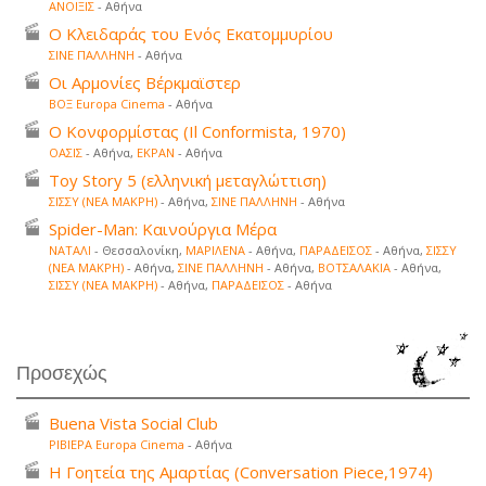
ΑΝΟΙΞΙΣ
- Αθήνα
Ο Κλειδαράς του Ενός Εκατομμυρίου
ΣΙΝΕ ΠΑΛΛΗΝΗ
- Αθήνα
Οι Αρμονίες Βέρκμαϊστερ
ΒΟΞ Europa Cinema
- Αθήνα
Ο Κονφορμίστας (Il Conformista, 1970)
ΟΑΣΙΣ
- Αθήνα,
ΕΚΡΑΝ
- Αθήνα
Toy Story 5 (ελληνική μεταγλώττιση)
ΣΙΣΣΥ (ΝΕΑ ΜΑΚΡΗ)
- Αθήνα,
ΣΙΝΕ ΠΑΛΛΗΝΗ
- Αθήνα
Spider-Man: Καινούργια Μέρα
ΝΑΤΑΛΙ
- Θεσσαλονίκη,
ΜΑΡΙΛΕΝΑ
- Αθήνα,
ΠΑΡΑΔΕΙΣΟΣ
- Αθήνα,
ΣΙΣΣΥ
(ΝΕΑ ΜΑΚΡΗ)
- Αθήνα,
ΣΙΝΕ ΠΑΛΛΗΝΗ
- Αθήνα,
ΒΟΤΣΑΛΑΚΙΑ
- Αθήνα,
ΣΙΣΣΥ (ΝΕΑ ΜΑΚΡΗ)
- Αθήνα,
ΠΑΡΑΔΕΙΣΟΣ
- Αθήνα
Προσεχώς
Buena Vista Social Club
ΡΙΒΙΕΡΑ Europa Cinema
- Αθήνα
Η Γοητεία της Αμαρτίας (Conversation Piece,1974)