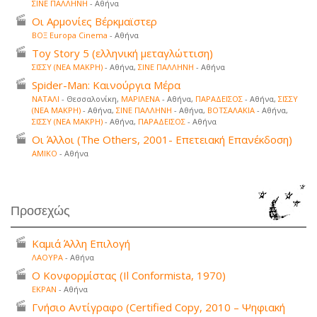
ΣΙΝΕ ΠΑΛΛΗΝΗ
- Αθήνα
Οι Αρμονίες Βέρκμαϊστερ
ΒΟΞ Europa Cinema
- Αθήνα
Toy Story 5 (ελληνική μεταγλώττιση)
ΣΙΣΣΥ (ΝΕΑ ΜΑΚΡΗ)
- Αθήνα,
ΣΙΝΕ ΠΑΛΛΗΝΗ
- Αθήνα
Spider-Man: Καινούργια Μέρα
ΝΑΤΑΛΙ
- Θεσσαλονίκη,
ΜΑΡΙΛΕΝΑ
- Αθήνα,
ΠΑΡΑΔΕΙΣΟΣ
- Αθήνα,
ΣΙΣΣΥ
(ΝΕΑ ΜΑΚΡΗ)
- Αθήνα,
ΣΙΝΕ ΠΑΛΛΗΝΗ
- Αθήνα,
ΒΟΤΣΑΛΑΚΙΑ
- Αθήνα,
ΣΙΣΣΥ (ΝΕΑ ΜΑΚΡΗ)
- Αθήνα,
ΠΑΡΑΔΕΙΣΟΣ
- Αθήνα
Οι Άλλοι (The Others, 2001- Επετειακή Επανέκδοση)
ΑΜΙΚΟ
- Αθήνα
Προσεχώς
Καμιά Άλλη Επιλογή
ΛΑΟΥΡΑ
- Αθήνα
Ο Κονφορμίστας (Il Conformista, 1970)
ΕΚΡΑΝ
- Αθήνα
Γνήσιο Αντίγραφο (Certified Copy, 2010 – Ψηφιακή