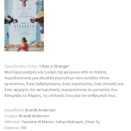
Πρωτότυπος τίτλος:
'I Was a Stranger'
Μια Σύρια γιατρός και η κόρη της φεύγουν από το Χαλέπι,
πυροδοτώντας μια αλυσίδα γεγονότων που συνδέει πέντε
αγνώστους. Ένας λαθρέμπορος, ένας στρατιώτης, ένας ποιητής και
ένας αρχηγός της ακτοφυλακής συγκρούονται σε μια κρίση που
δοκιμάζει το θάρρος, τις επιλογές τους και την ανθρωπιά τους.
Σκηνοθεσία:
Brandt Andersen
Σενάριο:
Brandt Andersen
Ηθοποιοί:
Yasmine Al Massri, Yahya Mahayni, Omar Sy
Διάρκεια:
103