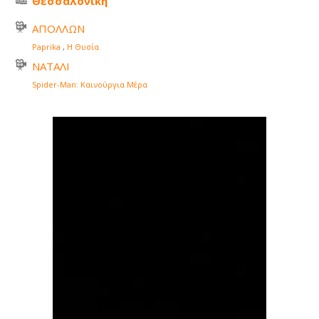
Θεσσαλονίκη
ΑΠΟΛΛΩΝ
Paprika
,
Η Θυσία
ΝΑΤΑΛΙ
Spider-Man: Καινούργια Μέρα