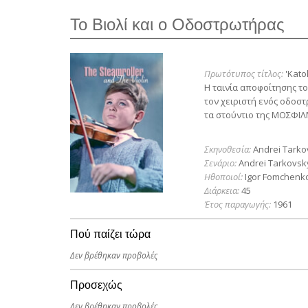
Το Βιολί και ο Οδοστρωτήρας
Πρωτότυπος τίτλος:
'Katok
Η ταινία αποφοίτησης τ
τον χειριστή ενός οδοσ
τα στούντιο της ΜΟΣΦΙΛ
Σκηνοθεσία:
Andrei Tarko
Σενάριο:
Andrei Tarkovsk
Ηθοποιοί:
Igor Fomchenko
Διάρκεια:
45
Έτος παραγωγής:
1961
Πού παίζει τώρα
Δεν βρέθηκαν προβολές
Προσεχώς
Δεν βρέθηκαν προβολές