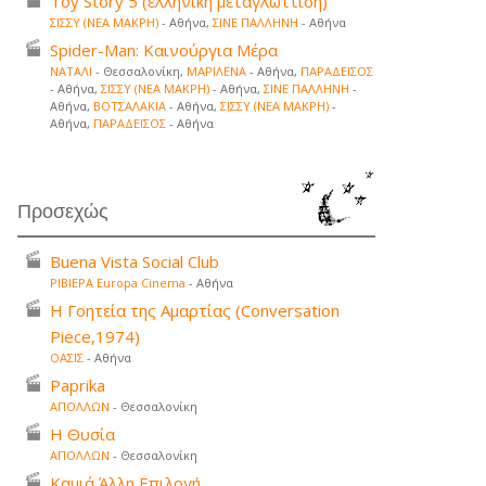
Toy Story 5 (ελληνική μεταγλώττιση)
ΣΙΣΣΥ (ΝΕΑ ΜΑΚΡΗ)
- Αθήνα,
ΣΙΝΕ ΠΑΛΛΗΝΗ
- Αθήνα
Spider-Man: Καινούργια Μέρα
ΝΑΤΑΛΙ
- Θεσσαλονίκη,
ΜΑΡΙΛΕΝΑ
- Αθήνα,
ΠΑΡΑΔΕΙΣΟΣ
- Αθήνα,
ΣΙΣΣΥ (ΝΕΑ ΜΑΚΡΗ)
- Αθήνα,
ΣΙΝΕ ΠΑΛΛΗΝΗ
-
Αθήνα,
ΒΟΤΣΑΛΑΚΙΑ
- Αθήνα,
ΣΙΣΣΥ (ΝΕΑ ΜΑΚΡΗ)
-
Αθήνα,
ΠΑΡΑΔΕΙΣΟΣ
- Αθήνα
Προσεχώς
Buena Vista Social Club
ΡΙΒΙΕΡΑ Europa Cinema
- Αθήνα
Η Γοητεία της Αμαρτίας (Conversation
Piece,1974)
ΟΑΣΙΣ
- Αθήνα
Paprika
ΑΠΟΛΛΩΝ
- Θεσσαλονίκη
Η Θυσία
ΑΠΟΛΛΩΝ
- Θεσσαλονίκη
Καμιά Άλλη Επιλογή