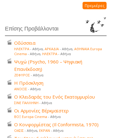
Πρεμιέρες
Επίσης Προβάλλονται
Οδύσσεια
ΗΛΕΚΤΡΑ
- Αθήνα,
ΑΡΚΑΔΙΑ
- Αθήνα,
ΑΘΗΝΑΙΑ Europa
Cinema
- Αθήνα,
ΗΛΕΚΤΡΑ
- Αθήνα
Ψυχώ (Psycho, 1960 – Ψηφιακή
Επανέκδοση)
ΖΕΦΥΡΟΣ
- Αθήνα
Η Πρόσκληση
ΑΝΟΙΞΙΣ
- Αθήνα
Ο Κλειδαράς του Ενός Εκατομμυρίου
ΣΙΝΕ ΠΑΛΛΗΝΗ
- Αθήνα
Οι Αρμονίες Βέρκμαϊστερ
ΒΟΞ Europa Cinema
- Αθήνα
Ο Κονφορμίστας (Il Conformista, 1970)
ΟΑΣΙΣ
- Αθήνα,
ΕΚΡΑΝ
- Αθήνα