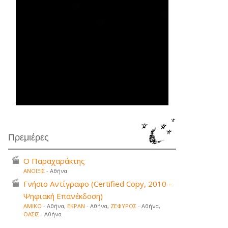
Πρεμιέρες
Ο Παραχαράκτης
ΑΝΟΙΞΙΣ
- Αθήνα
Γνήσιο Αντίγραφο (Certified Copy, 2010 –
Ψηφιακή Επανέκδοση)
ΑΜΙΚΟ
- Αθήνα,
ΕΚΡΑΝ
- Αθήνα,
ΖΕΦΥΡΟΣ
- Αθήνα,
ΟΑΣΙΣ
- Αθήνα