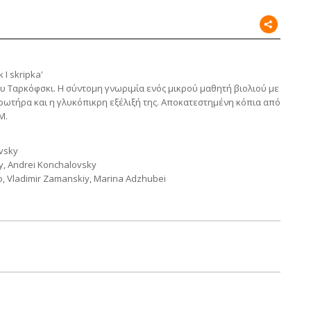
 I skripka'
ου Ταρκόφσκι. Η σύντομη γνωριμία ενός μικρού μαθητή βιολιού με
τρωτήρα και η γλυκόπικρη εξέλιξή της. Αποκατεστημένη κόπια από
Μ.
vsky
y, Andrei Konchalovsky
, Vladimir Zamanskiy, Marina Adzhubei