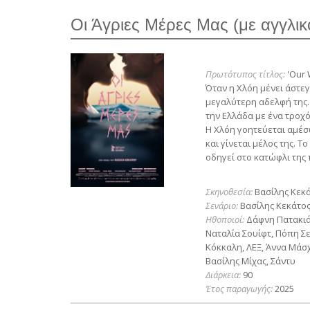
Οι Άγριες Μέρες Μας (με αγγλικ
Πρωτότυπος τίτλος:
'Our 
Όταν η Χλόη μένει άστεγ
μεγαλύτερη αδελφή της.
την Ελλάδα με ένα τροχ
Η Χλόη γοητεύεται αμέσ
και γίνεται μέλος της. 
οδηγεί στο κατώφλι της
Σκηνοθεσία:
Βασίλης Κεκ
Σενάριο:
Βασίλης Κεκάτο
Ηθοποιοί:
Δάφνη Πατακιά,
Ναταλία Σουίφτ, Πόπη Σ
Κόκκαλη, ΛΕΞ, Άννα Μάσχ
Βασίλης Μίχας, Σάντυ
Διάρκεια:
90
Έτος παραγωγής:
2025