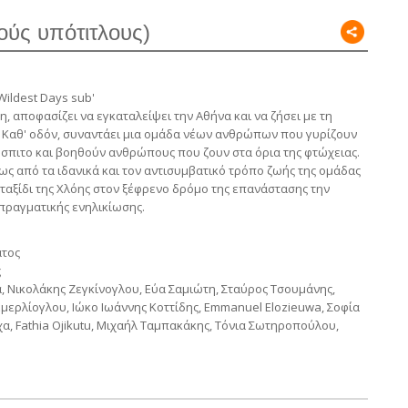
ούς υπότιτλους)
Wildest Days sub'
η, αποφασίζει να εγκαταλείψει την Αθήνα και να ζήσει με τη
 Καθ' οδόν, συναντάει μια ομάδα νέων ανθρώπων που γυρίζουν
όσπιτο και βοηθούν ανθρώπους που ζουν στα όρια της φτώχειας.
ως από τα ιδανικά και τον αντισυμβατικό τρόπο ζωής της ομάδας
Το ταξίδι της Χλόης στον ξέφρενο δρόμο της επανάστασης την
 πραγματικής ενηλικίωσης.
άτος
ς
 Νικολάκης Ζεγκίνογλου, Εύα Σαμιώτη, Σταύρος Τσουμάνης,
εμερλίογλου, Ιώκο Ιωάννης Κοττίδης, Emmanuel Elozieuwa, Σοφία
α, Fathia Ojikutu, Μιχαήλ Ταμπακάκης, Τόνια Σωτηροπούλου,