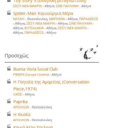
Toy Story 5 (ελληνική μεταγλώττιση)
ΣΙΣΣΥ (ΝΕΑ ΜΑΚΡΗ)
- Αθήνα,
ΣΙΝΕ ΠΑΛΛΗΝΗ
- Αθήνα
Spider-Man: Καινούργια Μέρα
ΝΑΤΑΛΙ
- Θεσσαλονίκη,
ΜΑΡΙΛΕΝΑ
- Αθήνα,
ΠΑΡΑΔΕΙΣΟΣ
- Αθήνα,
ΣΙΣΣΥ (ΝΕΑ ΜΑΚΡΗ)
- Αθήνα,
ΣΙΝΕ ΠΑΛΛΗΝΗ
-
Αθήνα,
ΒΟΤΣΑΛΑΚΙΑ
- Αθήνα,
ΣΙΣΣΥ (ΝΕΑ ΜΑΚΡΗ)
-
Αθήνα,
ΠΑΡΑΔΕΙΣΟΣ
- Αθήνα
Προσεχώς
Buena Vista Social Club
ΡΙΒΙΕΡΑ Europa Cinema
- Αθήνα
Η Γοητεία της Αμαρτίας (Conversation
Piece,1974)
ΟΑΣΙΣ
- Αθήνα
Paprika
ΑΠΟΛΛΩΝ
- Θεσσαλονίκη
Η Θυσία
ΑΠΟΛΛΩΝ
- Θεσσαλονίκη
Καμιά Άλλη Επιλογή