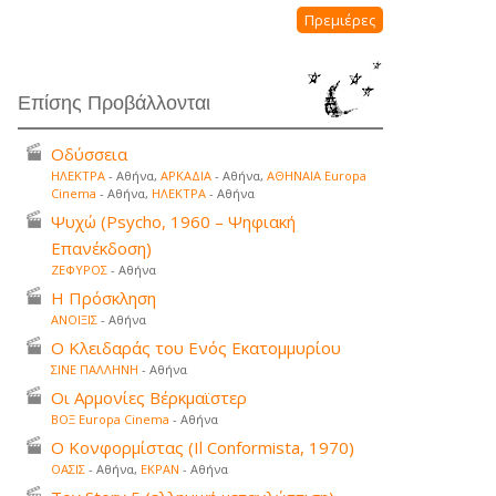
Πρεμιέρες
Επίσης Προβάλλονται
Οδύσσεια
ΗΛΕΚΤΡΑ
- Αθήνα,
ΑΡΚΑΔΙΑ
- Αθήνα,
ΑΘΗΝΑΙΑ Europa
Cinema
- Αθήνα,
ΗΛΕΚΤΡΑ
- Αθήνα
Ψυχώ (Psycho, 1960 – Ψηφιακή
Επανέκδοση)
ΖΕΦΥΡΟΣ
- Αθήνα
Η Πρόσκληση
ΑΝΟΙΞΙΣ
- Αθήνα
Ο Κλειδαράς του Ενός Εκατομμυρίου
ΣΙΝΕ ΠΑΛΛΗΝΗ
- Αθήνα
Οι Αρμονίες Βέρκμαϊστερ
ΒΟΞ Europa Cinema
- Αθήνα
Ο Κονφορμίστας (Il Conformista, 1970)
ΟΑΣΙΣ
- Αθήνα,
ΕΚΡΑΝ
- Αθήνα