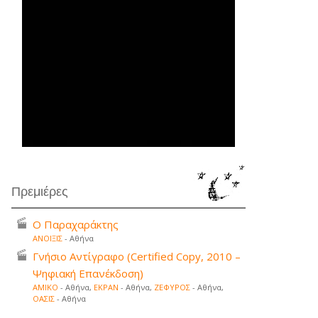
Πρεμιέρες
Ο Παραχαράκτης
ΑΝΟΙΞΙΣ
- Αθήνα
Γνήσιο Αντίγραφο (Certified Copy, 2010 –
Ψηφιακή Επανέκδοση)
ΑΜΙΚΟ
- Αθήνα,
ΕΚΡΑΝ
- Αθήνα,
ΖΕΦΥΡΟΣ
- Αθήνα,
ΟΑΣΙΣ
- Αθήνα