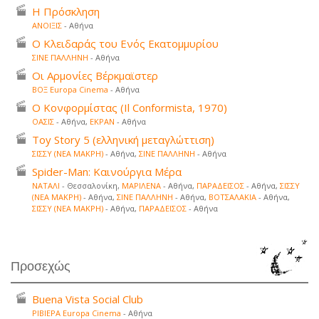
Η Πρόσκληση
ΑΝΟΙΞΙΣ
- Αθήνα
Ο Κλειδαράς του Ενός Εκατομμυρίου
ΣΙΝΕ ΠΑΛΛΗΝΗ
- Αθήνα
Οι Αρμονίες Βέρκμαϊστερ
ΒΟΞ Europa Cinema
- Αθήνα
Ο Κονφορμίστας (Il Conformista, 1970)
ΟΑΣΙΣ
- Αθήνα,
ΕΚΡΑΝ
- Αθήνα
Toy Story 5 (ελληνική μεταγλώττιση)
ΣΙΣΣΥ (ΝΕΑ ΜΑΚΡΗ)
- Αθήνα,
ΣΙΝΕ ΠΑΛΛΗΝΗ
- Αθήνα
Spider-Man: Καινούργια Μέρα
ΝΑΤΑΛΙ
- Θεσσαλονίκη,
ΜΑΡΙΛΕΝΑ
- Αθήνα,
ΠΑΡΑΔΕΙΣΟΣ
- Αθήνα,
ΣΙΣΣΥ
(ΝΕΑ ΜΑΚΡΗ)
- Αθήνα,
ΣΙΝΕ ΠΑΛΛΗΝΗ
- Αθήνα,
ΒΟΤΣΑΛΑΚΙΑ
- Αθήνα,
ΣΙΣΣΥ (ΝΕΑ ΜΑΚΡΗ)
- Αθήνα,
ΠΑΡΑΔΕΙΣΟΣ
- Αθήνα
Προσεχώς
Buena Vista Social Club
ΡΙΒΙΕΡΑ Europa Cinema
- Αθήνα