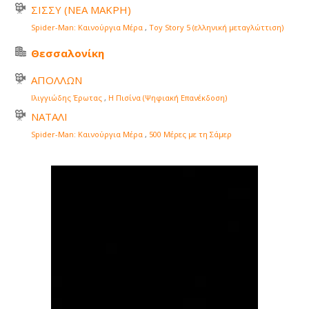
ΣΙΣΣΥ (ΝΕΑ ΜΑΚΡΗ)
Spider-Man: Καινούργια Μέρα
,
Toy Story 5 (ελληνική μεταγλώττιση)
Θεσσαλονίκη
ΑΠΟΛΛΩΝ
Ιλιγγιώδης Έρωτας
,
Η Πισίνα (Ψηφιακή Επανέκδοση)
ΝΑΤΑΛΙ
Spider-Man: Καινούργια Μέρα
,
500 Μέρες με τη Σάμερ