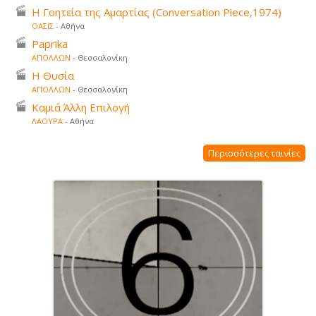
Η Γοητεία της Αμαρτίας (Conversation Piece,1974)
ΟΑΣΙΣ
- Αθήνα
Paprika
ΑΠΟΛΛΩΝ
- Θεσσαλονίκη
Η Θυσία
ΑΠΟΛΛΩΝ
- Θεσσαλονίκη
Καμιά Άλλη Επιλογή
ΛΑΟΥΡΑ
- Αθήνα
Περισσότερες ταινίες