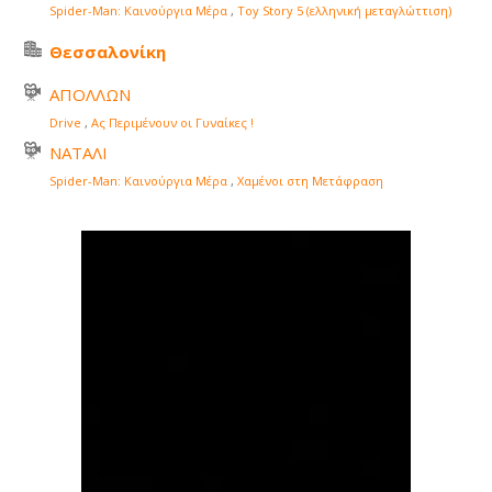
Spider-Man: Καινούργια Μέρα
,
Toy Story 5 (ελληνική μεταγλώττιση)
Θεσσαλονίκη
ΑΠΟΛΛΩΝ
Drive
,
Ας Περιμένουν οι Γυναίκες !
ΝΑΤΑΛΙ
Spider-Man: Καινούργια Μέρα
,
Χαμένοι στη Μετάφραση