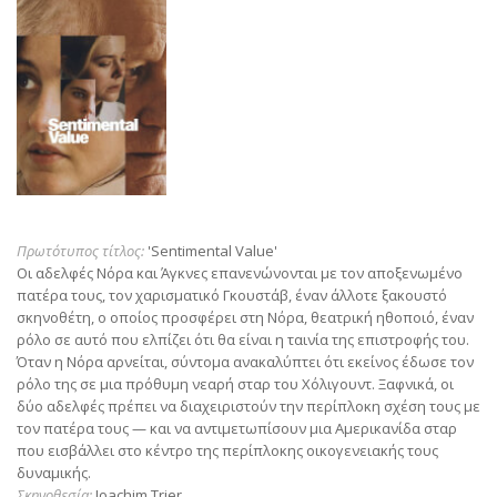
Πρωτότυπος τίτλος:
'Sentimental Value'
Οι αδελφές Νόρα και Άγκνες επανενώνονται με τον αποξενωμένο
πατέρα τους, τον χαρισματικό Γκουστάβ, έναν άλλοτε ξακουστό
σκηνοθέτη, ο οποίος προσφέρει στη Νόρα, θεατρική ηθοποιό, έναν
ρόλο σε αυτό που ελπίζει ότι θα είναι η ταινία της επιστροφής του.
Όταν η Νόρα αρνείται, σύντομα ανακαλύπτει ότι εκείνος έδωσε τον
ρόλο της σε μια πρόθυμη νεαρή σταρ του Χόλιγουντ. Ξαφνικά, οι
δύο αδελφές πρέπει να διαχειριστούν την περίπλοκη σχέση τους με
τον πατέρα τους — και να αντιμετωπίσουν μια Αμερικανίδα σταρ
που εισβάλλει στο κέντρο της περίπλοκης οικογενειακής τους
δυναμικής.
Σκηνοθεσία:
Joachim Trier