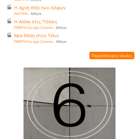
Η Αχνή Θέα των Λόφων
ΛΑΟΥΡΑ
- Αθήνα
Η Αλίκη στις Πόλεις
ΡΙΒΙΕΡΑ Europa Cinema
- Αθήνα
Μια Θέση στον Ήλιο
ΡΙΒΙΕΡΑ Europa Cinema
- Αθήνα
Περισσότερες ταινίες