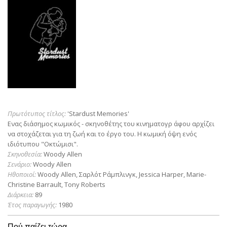
Πρωτότυπος τίτλος:
'Stardust Memories'
Ενας διάσημος κωμικός - σκηνοθέτης του κινηματογρ άφου αρχίζει
να στοχάζεται για τη ζωή και το έργο του. Η κωμική όψη ενός
ιδιότυπου "Οκτώμισι".
Σκηνοθεσία:
Woody Allen
Σενάριο:
Woody Allen
Ηθοποιοί:
Woody Allen, Σαρλότ Ράμπλινγκ, Jessica Harper, Marie-
Christine Barrault, Tony Roberts
Διάρκεια:
89
Έτος παραγωγής:
1980
Πού παίζει τώρα