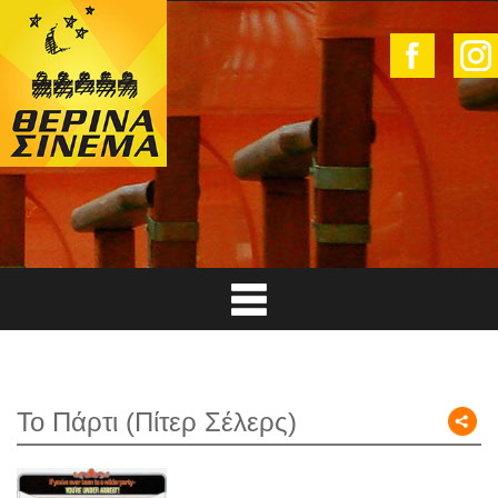
Το Πάρτι (Πίτερ Σέλερς)