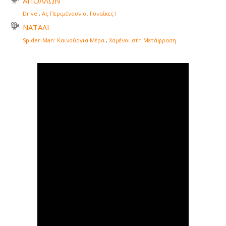
ΑΠΟΛΛΩΝ
Drive
,
Ας Περιμένουν οι Γυναίκες !
ΝΑΤΑΛΙ
Spider-Man: Καινούργια Μέρα
,
Χαμένοι στη Μετάφραση