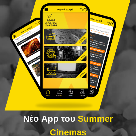
Νέο App του
Summer
Cinemas