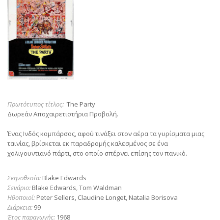
Πρωτότυπος τίτλος:
'The Party'
Δωρεάν Αποχαιρετιστήρια Προβολή.
Ένας Ινδός κομπάρσος, αφού τινάξει στον αέρα τα γυρίσματα μιας
ταινίας, βρίσκεται εκ παραδρομής καλεσμένος σε ένα
χολιγουντιανό πάρτι, στο οποίο σπέρνει επίσης τον πανικό.
Σκηνοθεσία:
Blake Edwards
Σενάριο:
Blake Edwards, Tom Waldman
Ηθοποιοί:
Peter Sellers, Claudine Longet, Natalia Borisova
Διάρκεια:
99
Έτος παραγωγής:
1968