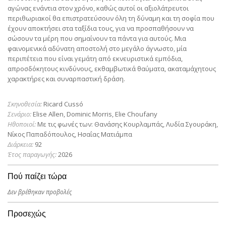
αγώνας ενάντια στον χρόνο, καθώς αυτοί οι αξιολάτρευτοι
περιθωριακοί θα επιστρατεύσουν όλη τη δύναμη και τη σοφία που
έχουν αποκτήσει στα ταξίδια τους, για να προσπαθήσουν να
σώσουν τα μέρη που σημαίνουν τα πάντα για αυτούς. Μια
φαινομενικά αδύνατη αποστολή στο μεγάλο άγνωστο, μία
περιπέτεια που είναι γεμάτη από εκνευριστικά εμπόδια,
απροσδόκητους κινδύνους, εκθαμβωτικά θαύματα, ακαταμάχητους
χαρακτήρες και συναρπαστική δράση.
Σκηνοθεσία:
Ricard Cussó
Σενάριο:
Elise Allen, Dominic Morris, Elie Choufany
Ηθοποιοί:
Με τις φωνές των: Θανάσης Κουρλαμπάς, Λυδία Σγουράκη,
Νίκος Παπαδόπουλος, Ησαΐας Ματιάμπα
Διάρκεια:
92
Έτος παραγωγής:
2026
Πού παίζει τώρα
Δεν βρέθηκαν προβολές
Προσεχώς