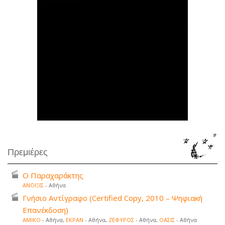
Πρεμιέρες
Ο Παραχαράκτης
ΑΝΟΙΞΙΣ
- Αθήνα
Γνήσιο Αντίγραφο (Certified Copy, 2010 – Ψηφιακή
Επανέκδοση)
ΑΜΙΚΟ
- Αθήνα,
ΕΚΡΑΝ
- Αθήνα,
ΖΕΦΥΡΟΣ
- Αθήνα,
ΟΑΣΙΣ
- Αθήνα