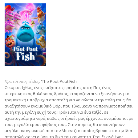
Πρωτότυπος τίτλος:
'The Pout-Pout Fish'
Ο κύριος Ιχθύς, ένας ευέξαπτος ερημίτης, και η Πιπ, ένας
υπερκινητικός θαλάσσιος δράκος, ετοιμάζονται να ξεκινήσουν μια
τρομακτική υποβρύχια αποστολή για να σώσουν την πόλη τους: θα
αναζητήσουν ένα μυθικό ψάρι που είναι ικανό να πραγματοποιήσει
αυτή την μεγάλη ευχή τους. Πρόκειται για ένα ταξίδι σε
αχαρτογράφητα νερά, καθώς οι ήρωές μας έρχονται αντιμέτωποι με
τους μεγαλύτερους φόβους τους. Στην πορεία, θα συναντήσουν
μεγάλο ανταγωνισμό από τον Μπέντζι ο οποίος βρίσκεται στην ίδια
αποστολή για να σώσει τη δική του κοινότητα. Έτσι ξεκινά ένας