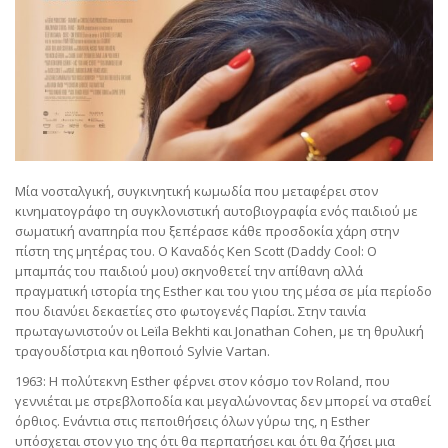
Μία νοσταλγική, συγκινητική κωμωδία που μεταφέρει στον
κινηματογράφο τη συγκλονιστική αυτοβιογραφία ενός παιδιού με
σωματική αναπηρία που ξεπέρασε κάθε προσδοκία χάρη στην
πίστη της μητέρας του. Ο Καναδός Ken Scott (Daddy Cool: Ο
μπαμπάς του παιδιού μου) σκηνοθετεί την απίθανη αλλά
πραγματική ιστορία της Esther και του γιου της μέσα σε μία περίοδο
που διανύει δεκαετίες στο φωτογενές Παρίσι. Στην ταινία
πρωταγωνιστούν οι Leïla Bekhti και Jonathan Cohen, με τη θρυλική
τραγουδίστρια και ηθοποιό Sylvie Vartan.
1963: Η πολύτεκνη Esther φέρνει στον κόσμο τον Roland, που
γεννιέται με στρεβλοποδία και μεγαλώνοντας δεν μπορεί να σταθεί
όρθιος. Ενάντια στις πεποιθήσεις όλων γύρω της, η Esther
υπόσχεται στον γιο της ότι θα περπατήσει και ότι θα ζήσει μια