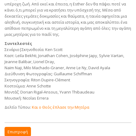
υπέροχη ζωή. Από εκεί και έπειτα, η Esther δεν θα πάψει ποτέ να
κάνει ό,τι μπορεί για να κρατήσει την υπόσχεσή της. Μέσα από
δεκαετίες γεμάτες δοκιμασίες και θαύματα, η ταινία αφηγείται μια
αληθινή, συγκινητική και αστεία ιστορία, και μας αποκαλύπτει ένα
απίθανο πεπρωμένο και τη μεγαλύτερη αγάπη από όλες: την αγάπη
μιας μητέρας για το παιδί της.
Συντελεστές
Σενάριο|Σκηνοθεσία: Ken Scott
Καστ: Leïla Bekhti, Jonathan Cohen, Joséphine Japy, Sylvie Vartan,
Jeanne Balibar, Lionel Dray,
Naïm Naji, Milo Machado-Graner, Anne Le Ny, David Ayala
Διεύθυνση Φωτογραφίας: Guillaume Schiffman
Σκηνογραφία: Riton Dupire-Clément
Κοστούμια: Anne Schotte
Μοντάζ: Dorian Rigal-Ansous, Yvann Thibaudeau
Μουσική: Nicolas Errera
Δελτίο Τύπου:
Και ο Θεός έπλασε την Μητέρα
Επιστροφή