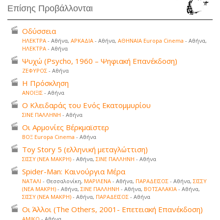
Επίσης Προβάλλονται
Οδύσσεια
ΗΛΕΚΤΡΑ
- Αθήνα,
ΑΡΚΑΔΙΑ
- Αθήνα,
ΑΘΗΝΑΙΑ Europa Cinema
- Αθήνα,
ΗΛΕΚΤΡΑ
- Αθήνα
Ψυχώ (Psycho, 1960 – Ψηφιακή Επανέκδοση)
ΖΕΦΥΡΟΣ
- Αθήνα
Η Πρόσκληση
ΑΝΟΙΞΙΣ
- Αθήνα
Ο Κλειδαράς του Ενός Εκατομμυρίου
ΣΙΝΕ ΠΑΛΛΗΝΗ
- Αθήνα
Οι Αρμονίες Βέρκμαϊστερ
ΒΟΞ Europa Cinema
- Αθήνα
Toy Story 5 (ελληνική μεταγλώττιση)
ΣΙΣΣΥ (ΝΕΑ ΜΑΚΡΗ)
- Αθήνα,
ΣΙΝΕ ΠΑΛΛΗΝΗ
- Αθήνα
Spider-Man: Καινούργια Μέρα
ΝΑΤΑΛΙ
- Θεσσαλονίκη,
ΜΑΡΙΛΕΝΑ
- Αθήνα,
ΠΑΡΑΔΕΙΣΟΣ
- Αθήνα,
ΣΙΣΣΥ
(ΝΕΑ ΜΑΚΡΗ)
- Αθήνα,
ΣΙΝΕ ΠΑΛΛΗΝΗ
- Αθήνα,
ΒΟΤΣΑΛΑΚΙΑ
- Αθήνα,
ΣΙΣΣΥ (ΝΕΑ ΜΑΚΡΗ)
- Αθήνα,
ΠΑΡΑΔΕΙΣΟΣ
- Αθήνα
Οι Άλλοι (The Others, 2001- Επετειακή Επανέκδοση)
ΑΜΙΚΟ
- Αθήνα