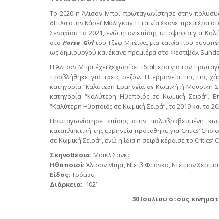
Το 2020 η Άλισον Μπρι πρωταγωνίστησε στην πολυσυ
δίπλα στην Κάρεϊ Μάλιγκαν. Η ταινία έκανε πρεμιέρα σ
Σεναρίου το 2021, ενώ ήταν επίσης υποψήφια για Καλ
στο
Horse
Girl
του Τζεφ Μπέινα, μια ταινία που συνυπέ
ως δημιουργού και έκανε πρεμιέρα στο Φεστιβάλ Sunda
Η Άλισον Μπρι έχει ξεχωρίσει ιδιαίτερα για τον πρωτα
προβλήθηκε για τρεις σεζόν. Η ερμηνεία της της χ
κατηγορία “Καλύτερη Ερμηνεία σε Κωμική ή Μουσική Σ
κατηγορία “Καλύτερη Ηθοποιός σε Κωμική Σειρά”. Ε
“Καλύτερη Ηθοποιός σε Κωμική Σειρά”, το 2019 και το 20
Πρωταγωνίστησε επίσης στην πολυβραβευμένη κω
καταπληκτική της ερμηνεία προτάθηκε για Critics’ Choi
σε Κωμική Σειρά”, ενώ η ίδια η σειρά κέρδισε το Critics
Σκηνοθεσία:
Μάικλ Σανκς
Ηθοποιοί:
Άλισον Μπρι, Ντέιβ Φράνκο, Ντέιμον Χέριμ
Είδος:
Τρόμου
Διάρκεια:
102’
30 Ιουλίου στους κινημα