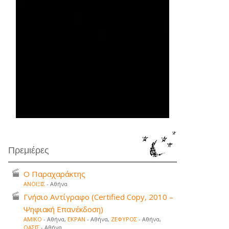
Πρεμιέρες
Ο Παραχαράκτης
ΑΝΟΙΞΙΣ
- Αθήνα
Γνήσιο Αντίγραφο (Certified Copy, 2010 –
Ψηφιακή Επανέκδοση)
ΑΜΙΚΟ
- Αθήνα,
ΕΚΡΑΝ
- Αθήνα,
ΖΕΦΥΡΟΣ
- Αθήνα,
ΟΑΣΙΣ
- Αθήνα