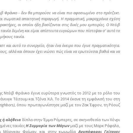
ιβ Φράνκο - δεν θα μπορούσε να είναι πιο αφοσιωμένο στο πρότζεκτ.
και σωματικά απαιτητική παραγωγή. Η πραγματική, μακροχρόνια σχέση
ακτήρες, οι οποίοι ήδη βασίζονται στις δικές μου εμπειρίες. Ο Ντέιβ
ν ταινία δεμένη και είμαι απίστευτα ευγνώμων που πίστεψαν σ’ αυτό το
μήκους ταινία.
αστ και αυτό το συνεργείο, ήταν ένα όνειρο που έγινε πραγματικότητα.
ους, αλλά και όποιον έχει νιώσει πώς είναι να ερωτεύεσαι βαθιά και να
ς Ντέιβ Φράνκο έγινε ευρύτερα γνωστός το 2012 με το ρόλο του
άνινγκ Τέιτουμ και Τζόνα Χιλ. Το 2014 έκανε τη εμφάνισή του στη
eighbors
),
όπου πρωταγωνίστησε μαζί με τον Ζακ Έφρον, τη Ρόουζ
 ή αλήθεια
δίπλα στην Έμμα Ρόμπερτς, σε σκηνοθεσία των Χένρι
ημένες ταινίες
Η Συμμορία των Μάγων
μαζί με τους Μαρκ Ράφαλο,
και Μόργκαν Φρίμαν, και στην κωμωδία
Ανυπόφοροι Γείτονες