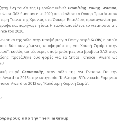
ζητημένη ταινία της Έμεραλντ Φένελ
Promising
Young
Woman
,
το Φεστιβάλ Sundance το 2020, και κέρδισε το Όσκαρ Πρωτότυπου
ύτερη Ταινία της Χρονιάς στα Όσκαρ. Επιπλέον, πρωταγωνίστησε
γραψε και παρήγαγε η ίδια. Η ταινία αποτέλεσε το ντεμπούτο της
nce του 2020.
γωνιστικό της ρόλο στην υποψήφια για Emmy σειρά
GLOW
, η οποία
άρισε δύο συνεχόμενες υποψηφιότητες για Χρυσή Σφαίρα στην
ειρά”, καθώς και τέσσερις υποψηφιότητες στα βραβεία SAG στην
πίσης, προτάθηκε δύο φορές για τα Critics Choice Award ως
20.
μική σειρά
Community
, στον ρόλο της Άνι Έντισον. Για την
ce Award το 2018 στην κατηγορία “Καλύτερη Β’ Γυναικεία Ερμηνεία
’ Choice Award το 2012 ως “Καλύτερη Κωμική Σειρά”.
αν
τογράφους από την The Film Group