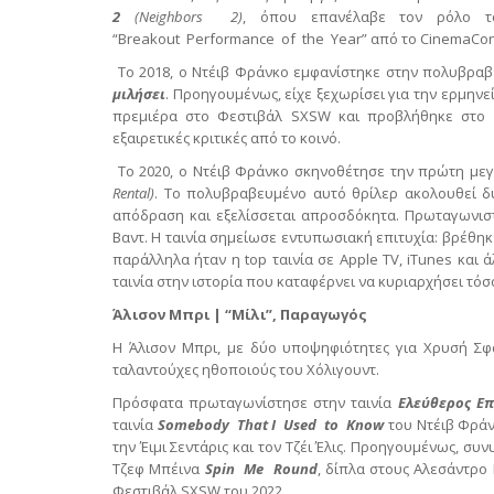
2
(
Neighbors
2)
, όπου επανέλαβε τον ρόλο το
“Breakout Performance of the Year” από το CinemaCon
Το 2018, ο Ντέιβ Φράνκο εμφανίστηκε στην πολυβραβ
μιλήσει
. Προηγουμένως, είχε ξεχωρίσει για την ερμην
πρεμιέρα στο Φεστιβάλ SXSW και προβλήθηκε στο 
εξαιρετικές κριτικές από το κοινό.
Το 2020, ο Ντέιβ Φράνκο σκηνοθέτησε την πρώτη μεγ
Rental)
. Το πολυβραβευμένο αυτό θρίλερ ακολουθεί δ
απόδραση και εξελίσσεται απροσδόκητα. Πρωταγωνιστού
Βαντ. Η ταινία σημείωσε εντυπωσιακή επιτυχία: βρέθηκ
παράλληλα ήταν η top ταινία σε Apple TV, iTunes και 
ταινία στην ιστορία που καταφέρνει να κυριαρχήσει τό
Άλισον Μπρι | “Μίλι”, Παραγωγός
Η Άλισον Μπρι, με δύο υποψηφιότητες για Χρυσή Σφα
ταλαντούχες ηθοποιούς του Χόλιγουντ.
Πρόσφατα πρωταγωνίστησε στην ταινία
Ελεύθερος Ε
ταινία
Somebody
That
I
Used
to
Know
του Ντέιβ Φράν
την Έιμι Σεντάρις και τον Τζέι Έλις. Προηγουμένως, σ
Τζεφ Μπέινα
Spin
Me
Round
, δίπλα στους Αλεσάντρο 
Φεστιβάλ SXSW του 2022.