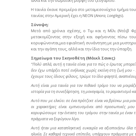
αλλά και την σωματική μορφή του ζευγαριού.
Η ταινία έκανε πρεμιέρα στο μεταμεσονύχτιο τμήμα του
ταινίας στην Αμερική έχει η ΝΕΟΝ (
Anora
,
Longlegs
).
Σύνοψη:
Μετά από χρόνια σχέσης, ο Τιμ και η Μίλι (Ντέιβ 
μετακομίζοντας στην εξοχή και αφήνοντας πίσω του
κορυφώνονται,μια εφιαλτική συνάντηση με μια μυστηριώ
και την αγάπη τους, αλλά και την ίδια τους την ύπαρξη.
Σημείωμα του Σκηνοθέτη (Μάικλ Σανκς)
“Πολύ απλά, αυτή η ταινία είναι για το πώς ο έρωτας μπορ
δεν έχω υπάρξει ποτέ ενήλικας χωρίς εκείνη στη ζωή μου - κα
έχουμε τους ίδιους φίλους, τρώμε το ίδιο φαγητό, αναπνέου
Αυτή είναι μια ταινία για τον πιθανό τρόμο του να μοιράζ
ιστορία για τη συνεξάρτηση, τη μονογαμία, το ρομαντισμό κ
Αυτό που με ελκύει σε ένα πρότζεκτ είναι να βρίσκω μια μο
οι χαρακτήρες είναι εμπνευσμένοι από προσωπικές μου 
κορυφώσουμε την ένταση του τρόμου στην ταινία με έναν τέ
πράγματα να ξεφύγουν λίγο.
Αυτή ήταν μια καταπληκτική ευκαιρία να αξιοποιήσω όλα 
ηλικία. Σε καθαρά τεχνικό επίπεδο, υπάρχουν πράγματα μ