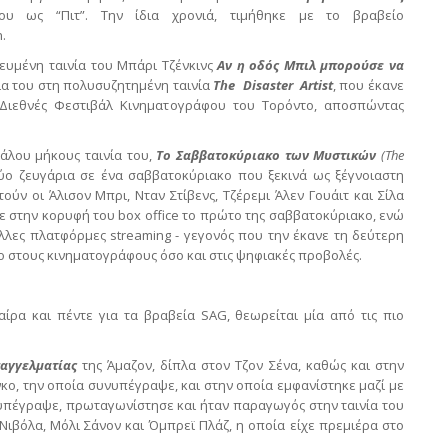
υ ως “Πιτ”. Την ίδια χρονιά, τιμήθηκε με το βραβείο
.
ευμένη ταινία του Μπάρι Τζένκινς
Αν η οδός Μπιλ μπορούσε να
εία του στη πολυσυζητημένη ταινία
The
Disaster
Artist
, που έκανε
Διεθνές Φεστιβάλ Κινηματογράφου του Τορόντο, αποσπώντας
άλου μήκους ταινία του,
Το Σαββατοκύριακο των Μυστικών
(The
ύο ζευγάρια σε ένα σαββατοκύριακο που ξεκινά ως ξέγνοιαστη
ν οι Άλισον Μπρι, Νταν Στίβενς, Τζέρεμι Άλεν Γουάιτ και Σίλα
ε στην κορυφή του box office το πρώτο της σαββατοκύριακο, ενώ
άλλες πλατφόρμες streaming - γεγονός που την έκανε τη δεύτερη
σο στους κινηματογράφους όσο και στις ψηφιακές προβολές.
ίρα και πέντε για τα βραβεία SAG, θεωρείται μία από τις πιο
παγγελματίας
της Άμαζον, δίπλα στον Τζον Σένα, καθώς και στην
κο, την οποία συνυπέγραψε, και στην οποία εμφανίστηκε μαζί με
υνυπέγραψε, πρωταγωνίστησε και ήταν παραγωγός στην ταινία του
Νιβόλα, Μόλι Σάνον και Όμπρεϊ Πλάζ, η οποία είχε πρεμιέρα στο