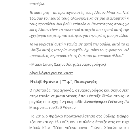
πιστέψω.
Το καστ μας - με πρωταγωνιστές τους Άλισον Μπρι και Ντέ
Έδωσαν τον εαυτό τους ολοκληρωτικά σε μια εξαντλητική 
τους προσθέτει ένα βαθύ επίπεδο αυθεντικότητας στους χαρ
και η Άλισον είναι το συνεκτικό στοιχείο που κρατά αυτή τη
εγχείρημα και με εμπιστεύτηκαν για την πρώτη μου μεγάλου 
Το να γυριστεί αυτή η ταινία, με αυτή την ομάδα, αυτό το κ
Ελπίζω αυτή η ιστορία να αγγίξει όχι μόνο τους φανς του είδ
προσπαθείς να μοιραστείς τη ζωή σου με κάποιον άλλον.”
- Μάικλ Σανκς (Σκηνοθέτης, Σεναριογράφος)
Λίγα λόγια για το καστ
Ντέιβ Φράνκο | “
Τιμ
”,
Παραγωγός
Ο ηθοποιός, παραγωγός, σεναριογράφος και σκηνοθέτη
στην ταινία
21 Jump Street
, όπου έπαιξε δίπλα στους Τσ
μεγάλη επιτυχημένη κωμωδία
Ανυπόφοροι Γείτονες
(
N
Μπερν και τον Σεθ Ρόγκεν.
Το 2016, ο Φράνκο πρωταγωνίστησε στο θρίλερ
Θάρρος
Τζουστ και Αριέλ Σούλμαν. Επιπλέον, έπαιξε στις επιτυχ
Μάικλ Κέιν, Τζέσι Άιζενμπεργκ, Γούντι Χάρελσον 