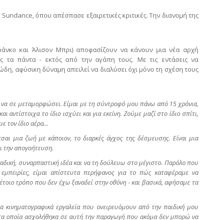
 Sundance, όπου απέσπασε εξαιρετικές κριτικές. Την διανομή της
Φράνκο και Άλισον Μπρι) αποφασίζουν να κάνουν μια νέα αρχή
ς τα πάντα - εκτός από την αγάπη τους. Με τις εντάσεις να
δη, αφύσικη δύναμη απειλεί να διαλύσει όχι μόνο τη σχέση τους
εί να σε μεταμορφώσει. Είμαι με τη σύντροφό μου πάνω από 15 χρόνια,
ι αντίστοιχα το ίδιο ισχύει και για εκείνη.
Z
ούμε μαζί στο ίδιο σπίτι,
με τον ίδιο αέρα…
εσαι μια ζωή με κάποιον, το διαρκές άγχος της δέσμευσης. Είναι μια
αι την απογοήτευση.
ναδική, συναρπαστική ιδέα και να τη δούλευω στο μέγιστο. Παρόλο που
εμπειρίες, είμαι απίστευτα περήφανος για το πώς καταφέραμε να
τοιο τρόπο που δεν έχω ξαναδεί στην οθόνη - και βασικά, αφήσαμε τα
τα κινηματογραφικά εργαλεία που ονειρευόμουν από την παιδική μου
ε τα οποία ασχολήθηκα σε αυτή την παραγωγή που ακόμα δεν μπορώ να