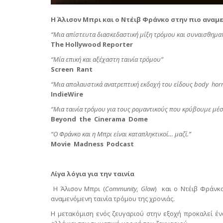
H
Άλισον Μπρι και ο Ντέιβ Φράνκο
στην πιο αναμε
“Μια απίστευτα διασκεδαστική μίξη τρόμου και συναισθημα
The Hollywo
o
d Reporter
“Μία επική και αξέχαστη ταινία τρόμου”
Screen
Rant
“Μια απολαυστικά ανατρεπτική εκδοχή του είδους
body
hor
Indie
Wire
“
M
ια ταινία τρόμου για τους ρομαντικούς που κρύβουμε μέσ
Beyond
the
Cinerama
Dome
“Ο Φράνκο και η Μπρι είναι καταπληκτικοί… μαζί.”
Movie Madness Podcast
Λίγα λόγια για την ταινία
Η Άλισον Μπρι (
Community
,
Glow
)
και ο Ντέιβ Φράνκ
αναμενόμενη ταινία τρόμου της χρονιάς.
Η μετακόμιση ενός ζευγαριού στην εξοχή προκαλεί έν