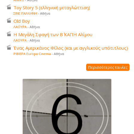
Toy Story 5 (ελληνική μεταγλώττιση)
ΣΙΝΕ ΠΑΛΛΗΝΗ
- Αθήνα
Old Boy
ΛΑΟΥΡΑ
- Αθήνα
Η Μεγάλη Σφαγή των Β΄ ΚΑΠΗ Αλίμου
ΛΑΟΥΡΑ
- Αθήνα
Ένας Αμερικάνος Φίλος (και με αγγλικούς υπότιτλους)
ΡΙΒΙΕΡΑ Europa Cinema
- Αθήνα
Περισσότερες ταινίες