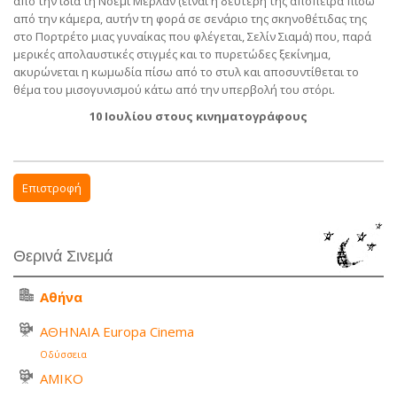
από την ίδια τη Νοεμί Μερλάν (είναι η δεύτερή της απόπειρα πίσω
από την κάμερα, αυτήν τη φορά σε σενάριο της σκηνοθέτιδας της
στο Πορτρέτο μιας γυναίκας που φλέγεται, Σελίν Σιαμά) που, παρά
μερικές απολαυστικές στιγμές και το πυρετώδες ξεκίνημα,
ακυρώνεται η κωμωδία πίσω από το στυλ και αποσυντίθεται το
θέμα του μισογυνισμού κάτω από την υπερβολή του στόρι.
10 Ιουλίου στους κινηματογράφους
Επιστροφή
Θερινά Σινεμά
Αθήνα
ΑΘΗΝΑΙΑ Europa Cinema
Οδύσσεια
ΑΜΙΚΟ