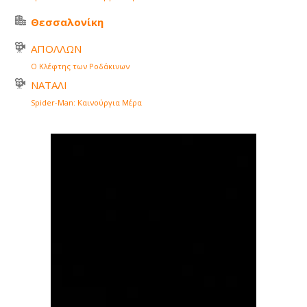
Θεσσαλονίκη
ΑΠΟΛΛΩΝ
Ο Κλέφτης των Ροδάκινων
ΝΑΤΑΛΙ
Spider-Man: Καινούργια Μέρα