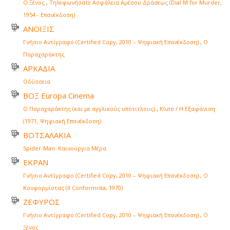
Ο Ξένος
,
Τηλεφωνήσατε Ασφάλεια Αμέσου Δράσεως (Dial M for Murder,
1954 - Επανέκδοση)
ΑΝΟΙΞΙΣ
Γνήσιο Αντίγραφο (Certified Copy, 2010 – Ψηφιακή Επανέκδοση)
,
Ο
Παραχαράκτης
ΑΡΚΑΔΙΑ
Οδύσσεια
ΒΟΞ Europa Cinema
Ο Παραχαράκτης (και με αγγλικούς υπότιτλους)
,
Klute / Η Εξαφάνιση
(1971, Ψηφιακή Επανέκδοση)
ΒΟΤΣΑΛΑΚΙΑ
Spider-Man: Καινούργια Μέρα
ΕΚΡΑΝ
Γνήσιο Αντίγραφο (Certified Copy, 2010 – Ψηφιακή Επανέκδοση)
,
Ο
Κονφορμίστας (Il Conformista, 1970)
ΖΕΦΥΡΟΣ
Γνήσιο Αντίγραφο (Certified Copy, 2010 – Ψηφιακή Επανέκδοση)
,
Ο
Ξένος