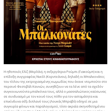
Η ηθοποιός Ελίζ (Μερλάν), η σεξεργάτρια Ρούμπι (Γιακούμπ) και η
επίδοξη συγγραφέας Νικόλ (Κορντεάνου), δηλαδή οι Μπαλκονάτες
του τίτλου της εκτροχιασμένης κωμωδίας που έκανε ντεμπούτο στο
περσινό Φεστιβάλ Καννών, συνηθίζουν να τα λένε από τα σχεδόν
συγκοινωνούντα μπαλκόνια τους, αλλά ο μασσαλιώτικος καύσωνας
σε συνδυασμό με τον κοινό τους πόθο για τον ασταμάτητα και
επικίνδυνα σέξι διπλανό τους (Λουκάς Μπραβό) οδηγεί σε μια
συγκυρία φόνων και παραλογισμού, τόσο ακραία σκηνοθετημένου