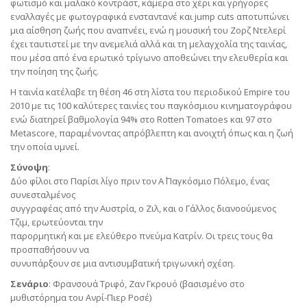
φωτισμό και μαλακό κοντράστ, κάμερα στο χέρι και γρήγορες
εναλλαγές με φωτογραφικά ενσταντανέ και jump cuts αποτυπώνει
μια αίσθηση ζωής που αναπνέει, ενώ η μουσική του Ζορζ Ντελερί
έχει ταυτιστεί με την ανεμελιά αλλά και τη μελαγχολία της ταινίας,
που μέσα από ένα ερωτικό τρίγωνο αποθεώνει την ελευθερία και
την ποίηση της ζωής.
Η ταινία κατέλαβε τη θέση 46 στη λίστα του περιοδικού Empire του
2010 με τις 100 καλύτερες ταινίες του παγκόσμιου κινηματογράφου
ενώ διατηρεί βαθμολογία 94% στο Rotten Tomatoes και 97 στο
Metascore, παραμένοντας απρόβλεπτη και ανοιχτή όπως και η ζωή
την οποία υμνεί.
Σύνοψη
:
Δύο φίλοι στο Παρίσι λίγο πριν τον Α΄ Παγκόσμιο Πόλεμο, ένας
συνεσταλμένος
συγγραφέας από την Αυστρία, ο Ζιλ, και ο Γάλλος διανοούμενος
Τζιμ, ερωτεύονται την
παρορμητική και με ελεύθερο πνεύμα Κατρίν. Οι τρεις τους θα
προσπαθήσουν να
συνυπάρξουν σε μια αντισυμβατική τριγωνική σχέση.
Σενάριο
: Φρανσουά Τριφό, Ζαν Γκρουό (βασισμένο στο
μυθιστόρημα του Ανρί-Πιερ Ροσέ)