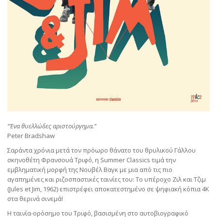
“Ένα θυελλώδες αριστούργημα.”
Peter Bradshaw
Σαράντα χρόνια μετά τον πρόωρο θάνατο του θρυλικού Γάλλου
σκηνοθέτη Φρανσουά Τριφό, η Summer Classics τιμά την
εμβληματική μορφή της Νουβέλ Βαγκ με μια από τις πιο
αγαπημένες και ριζοσπαστικές ταινίες του: Το υπέροχο Ζιλ και Τζιμ
(Jules et Jim, 1962) επιστρέφει αποκατεστημένο σε ψηφιακή κόπια 4K
στα θερινά σινεμά!
Η ταινία-ορόσημο του Τριφό, βασισμένη στο αυτοβιογραφικό