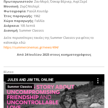
Πρωταγωνιστούν
: Ζαν Μορό, Όσκαρ Βέρνερ, Ανρί Σερέ
Μουσική
: Ζορζ Ντελερί
Φωτογραφία
: Ραούλ Κουτάρ
Έτος παραγωγής
: 1962
Χώρα παραγωγής
: Γαλλία
Διάρκεια
: 105 λεπτά
Διανομή
: Summer Classics
Δείτε περισσότερες ταινίες της Summer Classics για φέτος το
καλοκαίρι εδώ:
https://summercinemas.gr/news/494/
Από 24 Ιουλίου 2025 στους κινηματογράφους
Βίντεο: