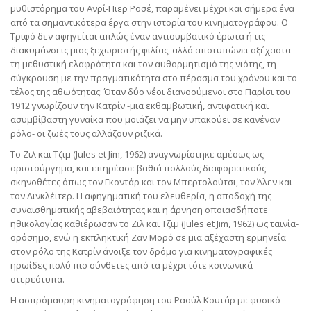
μυθιστόρημα του Ανρί-Πιερ Ροσέ, παραμένει μέχρι και σήμερα ένα
από τα σημαντικότερα έργα στην ιστορία του κινηματογράφου. Ο
Τριφό δεν αφηγείται απλώς έναν αντισυμβατικό έρωτα ή τις
διακυμάνσεις μιας ξεχωριστής φιλίας, αλλά αποτυπώνει αξέχαστα
τη μεθυστική ελαφρότητα και τον αυθορμητισμό της νιότης, τη
σύγκρουση με την πραγματικότητα στο πέρασμα του χρόνου και το
τέλος της αθωότητας: Όταν δύο νέοι διανοούμενοι στο Παρίσι του
1912 γνωρίζουν την Κατρίν -μια εκθαμβωτική, αντιφατική και
ασυμβίβαστη γυναίκα που μοιάζει να μην υπακούει σε κανέναν
ρόλο- οι ζωές τους αλλάζουν ριζικά.
Το Ζιλ και Τζιμ (Jules et Jim, 1962) αναγνωρίστηκε αμέσως ως
αριστούργημα, και επηρέασε βαθιά πολλούς διαφορετικούς
σκηνοθέτες όπως τον Γκοντάρ και τον Μπερτολούτσι, τον Άλεν και
τον Λινκλέιτερ. Η αφηγηματική του ελευθερία, η αποδοχή της
συναισθηματικής αβεβαιότητας και η άρνηση οποιασδήποτε
ηθικολογίας καθιέρωσαν το Ζιλ και Τζιμ (Jules et Jim, 1962) ως ταινία-
ορόσημο, ενώ η εκπληκτική Ζαν Μορό σε μια αξέχαστη ερμηνεία
στον ρόλο της Κατρίν άνοιξε τον δρόμο για κινηματογραφικές
ηρωίδες πολύ πιο σύνθετες από τα μέχρι τότε κοινωνικά
στερεότυπα.
Η ασπρόμαυρη κινηματογράφηση του Ραούλ Κουτάρ με φυσικό