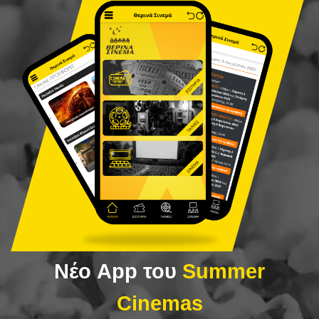
Νέο App του
Summer
Cinemas