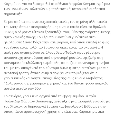
Κογκρέσου για να διατηρηθεί στο Εθνικό Μητρώο Κινηματογράφου
των Ηνωμένων Πολιτειών ως "πολιτιστικά, ιστορικά ή αισθητικά
σημαντική".
Σε μια από τις πιο ανατριχιαστικές ταινίες του (η μόνη άλλη ταινία
του Μετρ όπου ο κεντρικός ήρωας είναι ο κακός είναι το θρυλικό
Ψυχώ) ο Άλφρεντ Χίτσκοκ ξεσκεπάζει τον μύθο της ενάρετης μικρής
αμερικανικής πόλης. Το Χέρι που Σκοτώνει γυρίστηκε στην
ηλιόλουστη Σάντα Ρόζα στην Καλιφόρνια, εκεί όπου επειδή το φως
του ήλιου είναι πολύ πιο έντονο, οι σκιές είναι πιο σκοτεινές. Η
άφιξη του αγαπημένου σε όλους θείου Τσάρλι προσφέρει μια
αναπάντεχη ανακούφιση από την ανιαρή ρουτίνα της ζωής στη
φαινομενικά ειδυλλιακή κωμόπολη, όπου ζει η συνονόματη ανιψιά
του με την οικογένειά της. Σύντομα όμως η ιστορία παίρνει μια πιο
σκοτεινή τροπή, όταν η ανιψιά αρχίζει να υποψιάζεται ότι ο
χαρισματικός και γοητευτικός θείος της ίσως είναι ο διαβόητος
"Δολοφόνος της χαρούμενης χήρας" και ένα θανατηφόρο παιχνίδι
αρχίζει μεταξύ των δύο.
Το σενάριο, γραμμένο αρχικά από τον βραβευμένο με τρία
Πούλιτζερ Θόρντον Ουάιλντερ, ανέδειξε την απαράμιλλη ικανότητα
του Χίτσκοκ να δημιουργεί ένταση και ψυχολογικό βάθος, με την
όπως πάντα αριστοτεχνική χρήση της κάμερας. Χαρακτηριστικά