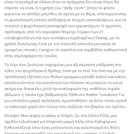
είναι τα κεκλιμένα πλάνα όταν τα πράγματα δεν είναι όπως θα
έπρεπε να είναι, ή η χρήση του "dolly zoom" (όπου το φόντο
φαίνεται να αλλάζει μέγεθος σε σχέση με το θέμα, υπονομεύοντας
τη φυσιολογική οπτική αντίληψη) σε στιγμές αποκαλύψεων, για να
τονιστεί η ψυχολογική αναταραχή των χαρακτήρων. Ο ηχητικός
σχεδιασμός από τον κορυφαίο Ντιμίτρι Τιόμκιν των 21
υποψηφιοτήτων και των τεσσάρων κερδισμένων Όσκαρ, με τη
χρήση δυσοίωνης ή και με την παντελή απουσία μουσικής σε
ορισμένες σκηνές, ενισχύει το σασπένς και συμβάλλει καθοριστικά
στην ατμόσφαιρα της ταινίας.
Το Χέρι που Σκοτώνει παραμένει μια αξεπέραστη επίδραση στο
είδος του ψυχολογικού θρίλερ, τόσο με το στιλ του όσο και με την
προκλητική εξέταση των θολών γραμμών μεταξύ καλού και κακού,
αποδεικνύοντας την ικανότητα του Χίτσκοκ να γοητεύει το κοινό
ακόμη και δεκαετίες μετά την κυκλοφορία της -καθόλου τυχαία
άλλωστε η ταινία έχει βαθμολογία 100% στο Rotten Tomatoes! Για
μια επιπλέον μικρή πρόκληση, προσπαθήστε να δείτε ποιος κρατά
το καλύτερο χαρτί στο πόκερ που παίζεται στο βαγόνι του τρένου…
Σύνοψη: Mια νεαρή γυναίκα, η Τσάρλι, ζει στη Σάντα Ρόζα, μια
σχεδόν ειδυλλιακή μα πληκτική μικρή πόλη στην Καλιφόρνια.
Ενθουσιάζεται όταν ένας γοητευτικός και εκλεπτυσμένος θείος
έρχεται να επισκεφθεί την οικογένειά της -ωστόσο, η Τσάρλι