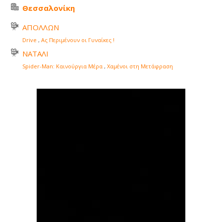
Θεσσαλονίκη
ΑΠΟΛΛΩΝ
Drive
,
Ας Περιμένουν οι Γυναίκες !
ΝΑΤΑΛΙ
Spider-Man: Καινούργια Μέρα
,
Χαμένοι στη Μετάφραση