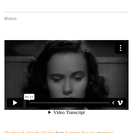
Βίντεο:
Shadow of a Doubt | Trailer
from
Summer Classics
on
Vimeo
.