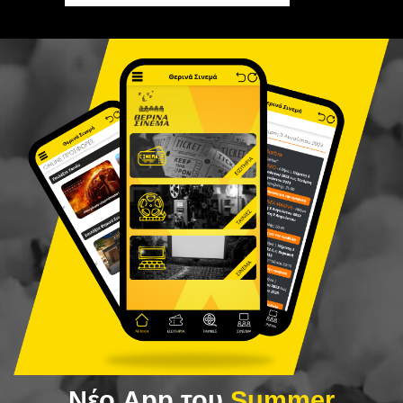
Νέο App του
Summer