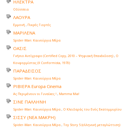
ΗΛΕΚΤΡΑ
Οδύσσεια
ΛΑΟΥΡΑ
Εμμονή
,
Πικρές Γιορτές
ΜΑΡΙΛΕΝΑ
Spider-Man: Καινούργια Μέρα
ΟΑΣΙΣ
Γνήσιο Αντίγραφο (Certified Copy, 2010 – Ψηφιακή Επανέκδοση)
,
Ο
Κονφορμίστας (Il Conformista, 1970)
ΠΑΡΑΔΕΙΣΟΣ
Spider-Man: Καινούργια Μέρα
ΡΙΒΙΕΡΑ Europa Cinema
Ας Περιμένουν οι Γυναίκες !
,
Mamma Mia!
ΣΙΝΕ ΠΑΛΛΗΝΗ
Spider-Man: Καινούργια Μέρα
,
Ο Κλειδαράς του Ενός Εκατομμυρίου
ΣΙΣΣΥ (ΝΕΑ ΜΑΚΡΗ)
Spider-Man: Καινούργια Μέρα
,
Toy Story 5 (ελληνική μεταγλώττιση)