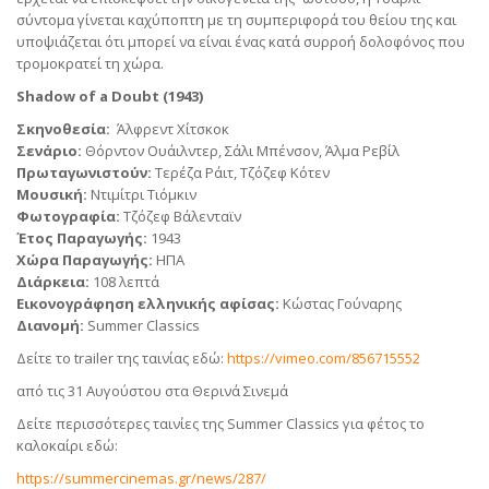
σύντομα γίνεται καχύποπτη με τη συμπεριφορά του θείου της και
υποψιάζεται ότι μπορεί να είναι ένας κατά συρροή δολοφόνος που
τρομοκρατεί τη χώρα.
Shadow of a Doubt (1943)
Σκηνοθεσία:
Άλφρεντ Χίτσκοκ
Σενάριο:
Θόρντον Ουάιλντερ, Σάλι Μπένσον, Άλμα Ρεβίλ
Πρωταγωνιστούν:
Τερέζα Ράιτ, Τζόζεφ Κότεν
Μουσική:
Ντιμίτρι Τιόμκιν
Φωτογραφία:
Τζόζεφ Βάλενταϊν
Έτος Παραγωγής:
1943
Χώρα Παραγωγής:
ΗΠΑ
Διάρκεια:
108 λεπτά
Εικονογράφηση ελληνικής αφίσας:
Κώστας Γούναρης
Διανομή:
Summer Classics
Δείτε το trailer της ταινίας εδώ:
https://vimeo.com/856715552
από τις 31 Αυγούστου στα Θερινά Σινεμά
Δείτε περισσότερες ταινίες της Summer Classics για φέτος το
καλοκαίρι εδώ:
https://summercinemas.gr/news/
287/