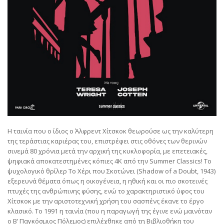
H ταινία που ο ίδιος ο Άλφρεντ Χίτσκοκ θεωρούσε ως την καλύτερη
της τεράστιας καριέρας του, επιστρέφει στις οθόνες των θερινών
σινεμά 80 χρόνια μετά την αρχική της κυκλοφορία, με επετειακές,
ψηφιακά αποκατεστημένες κόπιες 4K από την Summer Classics! Το
ψυχολογικό θρίλερ Το Χέρι που Σκοτώνει (Shadow of a Doubt, 1943)
εξερευνά θέματα όπως η οικογένεια, η ηθική και οι πιο σκοτεινές
πτυχές της ανθρώπινης φύσης, ενώ το χαρακτηριστικό ύφος του
Χίτσκοκ με την αριστοτεχνική χρήση του σασπένς έκανε το έργο
κλασικό. Το 1991 η ταινία (που η παραγωγή της έγινε ενώ μαινόταν
ο Β’ Παγκόσμιος Πόλεμος) επιλέχθηκε από τη Βιβλιοθήκη του