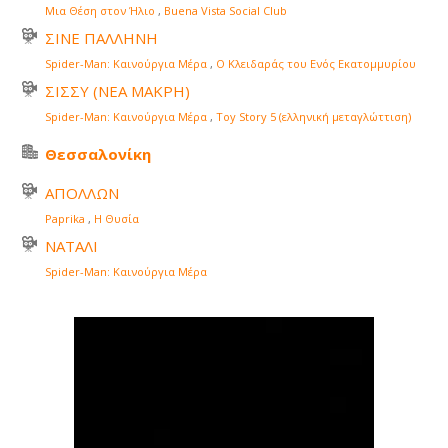
Μια Θέση στον Ήλιο
,
Buena Vista Social Club
ΣΙΝΕ ΠΑΛΛΗΝΗ
Spider-Man: Καινούργια Μέρα
,
Ο Κλειδαράς του Ενός Εκατομμυρίου
ΣΙΣΣΥ (ΝΕΑ ΜΑΚΡΗ)
Spider-Man: Καινούργια Μέρα
,
Toy Story 5 (ελληνική μεταγλώττιση)
Θεσσαλονίκη
ΑΠΟΛΛΩΝ
Paprika
,
Η Θυσία
ΝΑΤΑΛΙ
Spider-Man: Καινούργια Μέρα