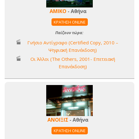
ΑΜΙΚΟ
- Αθήνα
ΚΡΑΤΗΣΗ ONLINE
Παίζουν τώρα:
Γνήσιο Αντίγραφο (Certified Copy, 2010 –
Ψηφιακή Επανέκδοση)
Οι Άλλοι (The Others, 2001- Επετειακή
Επανέκδοση)
ΑΝΟΙΞΙΣ
- Αθήνα
ΚΡΑΤΗΣΗ ONLINE