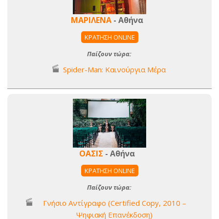
ΜΑΡΙΛΕΝΑ
- Αθήνα
ΚΡΑΤΗΣΗ ONLINE
Παίζουν τώρα:
Spider-Man: Καινούργια Μέρα
ΟΑΣΙΣ
- Αθήνα
ΚΡΑΤΗΣΗ ONLINE
Παίζουν τώρα:
Γνήσιο Αντίγραφο (Certified Copy, 2010 –
Ψηφιακή Επανέκδοση)