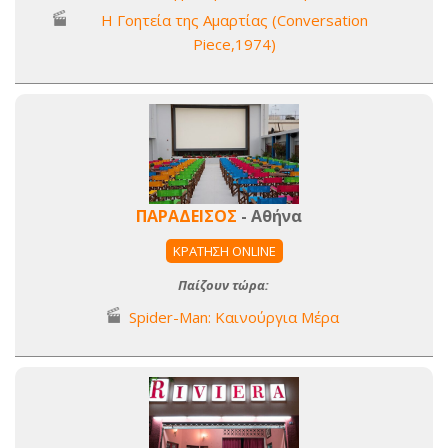
Η Γοητεία της Αμαρτίας (Conversation
Piece,1974)
ΠΑΡΑΔΕΙΣΟΣ
- Αθήνα
ΚΡΑΤΗΣΗ ONLINE
Παίζουν τώρα:
Spider-Man: Καινούργια Μέρα