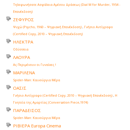
Τηλεφωνήσατε Ασφάλεια Αμέσου Δράσεως (Dial M for Murder, 1954 -
Επανέκδοση)
ΖΕΦΥΡΟΣ
Ψυχώ (Psycho, 1960 – Ψηφιακή Επανέκδοση)
,
Γνήσιο Αντίγραφο
(Certified Copy, 2010 – Ψηφιακή Επανέκδοση)
ΗΛΕΚΤΡΑ
Οδύσσεια
ΛΑΟΥΡΑ
Ας Περιμένουν οι Γυναίκες !
ΜΑΡΙΛΕΝΑ
Spider-Man: Καινούργια Μέρα
ΟΑΣΙΣ
Γνήσιο Αντίγραφο (Certified Copy, 2010 – Ψηφιακή Επανέκδοση)
,
Η
Γοητεία της Αμαρτίας (Conversation Piece,1974)
ΠΑΡΑΔΕΙΣΟΣ
Spider-Man: Καινούργια Μέρα
ΡΙΒΙΕΡΑ Europa Cinema