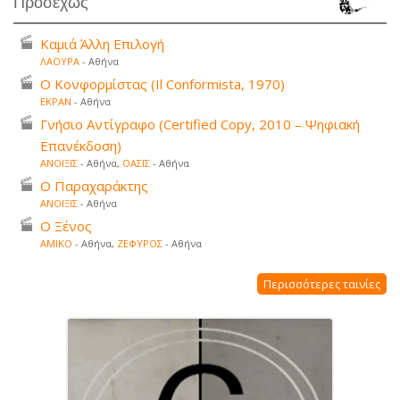
Προσεχώς
Καμιά Άλλη Επιλογή
ΛΑΟΥΡΑ
- Αθήνα
Ο Κονφορμίστας (Il Conformista, 1970)
ΕΚΡΑΝ
- Αθήνα
Γνήσιο Αντίγραφο (Certified Copy, 2010 – Ψηφιακή
Επανέκδοση)
ΑΝΟΙΞΙΣ
- Αθήνα,
ΟΑΣΙΣ
- Αθήνα
Ο Παραχαράκτης
ΑΝΟΙΞΙΣ
- Αθήνα
Ο Ξένος
ΑΜΙΚΟ
- Αθήνα,
ΖΕΦΥΡΟΣ
- Αθήνα
Περισσότερες ταινίες